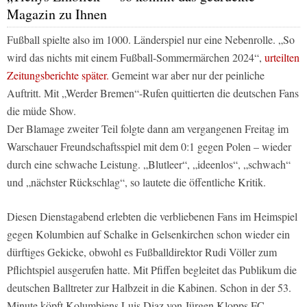
Magazin zu Ihnen
Fußball spielte also im 1000. Länderspiel nur eine Nebenrolle. „So
wird das nichts mit einem Fußball-Sommermärchen 2024“,
urteilten
Zeitungsberichte später.
Gemeint war aber nur der peinliche
Auftritt. Mit „Werder Bremen“-Rufen quittierten die deutschen Fans
die müde Show.
Der Blamage zweiter Teil folgte dann am vergangenen Freitag im
Warschauer Freundschaftsspiel mit dem 0:1 gegen Polen – wieder
durch eine schwache Leistung. „Blutleer“, „ideenlos“, „schwach“
und „nächster Rückschlag“, so lautete die öffentliche Kritik.
Diesen Dienstagabend erlebten die verbliebenen Fans im Heimspiel
gegen Kolumbien auf Schalke in Gelsenkirchen schon wieder ein
dürftiges Gekicke, obwohl es Fußballdirektor Rudi Völler zum
Pflichtspiel ausgerufen hatte. Mit Pfiffen begleitet das Publikum die
deutschen Balltreter zur Halbzeit in die Kabinen. Schon in der 53.
Minute köpft Kolumbiens Luis Diaz von Jürgen Klopps FC