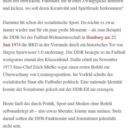
nicht frei entwickeln. Fußballer, die in einer Zwangsjacke auftreten
und kicken, wo soll deren Kreativität und Spielfreude herkommen?
Darunter litt schon der sozialistische Sport. Da reichte es zwar
immer wieder mal für ein paar große Momente – als zum Beispiel
die DDR bei der Fußball-Weltmeisterschaft in
Hamburg am 22.
Juni 1974
die BRD in der Vorrunde durch ein historisches Tor von
Jürgen Sparwasser 1:0 niederrang. Die DDR besiegte so im Fußball
wenigstens einmal den Klassenfeind. Dafür erließ im November
1973 Stasi-Chef Erich Mielke sogar einen ersten Befehl zur
Überwachung von Leistungssportlern. Im Vorfeld schulte der
sozialistische Staat alle Fußballer politisch. Eine nationale Identität
konnte der Sozialismus jedoch mit der DDR-Elf nie erzeugen.
Heute läuft das durch Politik, Sport und Medien ohne Befehl
selbstauferlegt ab – also etwas liberaler, könnte man meinen. Stolz
darauf sollten die DFB-Funktionäre und Journalisten jedenfalls
nicht sein.