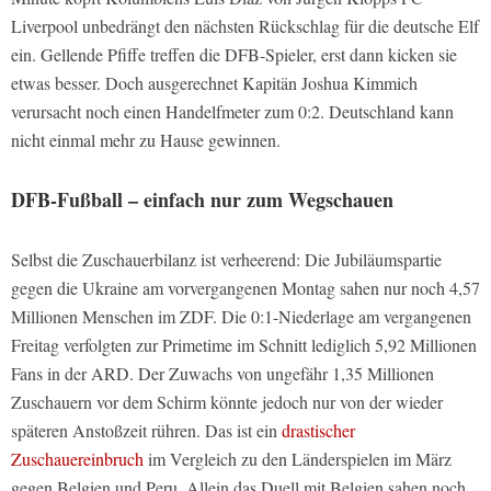
Liverpool unbedrängt den nächsten Rückschlag für die deutsche Elf
ein. Gellende Pfiffe treffen die DFB-Spieler, erst dann kicken sie
etwas besser. Doch ausgerechnet Kapitän Joshua Kimmich
verursacht noch einen Handelfmeter zum 0:2. Deutschland kann
nicht einmal mehr zu Hause gewinnen.
DFB-Fußball – einfach nur zum Wegschauen
Selbst die Zuschauerbilanz ist verheerend: Die Jubiläumspartie
gegen die Ukraine am vorvergangenen Montag sahen nur noch 4,57
Millionen Menschen im ZDF. Die 0:1-Niederlage am vergangenen
Freitag verfolgten zur Primetime im Schnitt lediglich 5,92 Millionen
Fans in der ARD. Der Zuwachs von ungefähr 1,35 Millionen
Zuschauern vor dem Schirm könnte jedoch nur von der wieder
späteren Anstoßzeit rühren. Das ist ein
drastischer
Zuschauereinbruch
im Vergleich zu den Länderspielen im März
gegen Belgien und Peru. Allein das Duell mit Belgien sahen noch