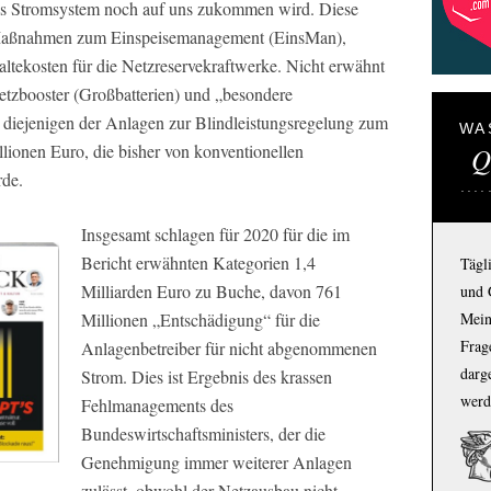
das Stromsystem noch auf uns zukommen wird. Diese
 Maßnahmen zum Einspeisemanagement (EinsMan),
ekosten für die Netzreservekraftwerke. Nicht erwähnt
etzbooster (Großbatterien) und „besondere
o diejenigen der Anlagen zur Blindleistungsregelung zum
WA
ionen Euro, die bisher von konventionellen
Q
rde.
Insgesamt schlagen für 2020 für die im
Bericht erwähnten Kategorien 1,4
Tägl
Milliarden Euro zu Buche, davon 761
und 
Mein
Millionen „Entschädigung“ für die
Frage
Anlagenbetreiber für nicht abgenommenen
darg
Strom. Dies ist Ergebnis des krassen
werd
Fehlmanagements des
Bundeswirtschaftsministers, der die
Genehmigung immer weiterer Anlagen
zulässt, obwohl der Netzausbau nicht