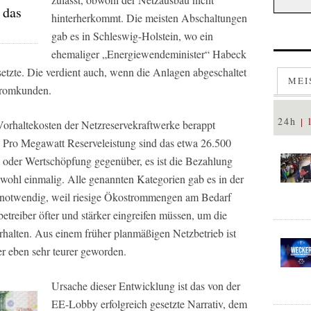
 das
hinterherkommt. Die meisten Abschaltungen
gab es in Schleswig-Holstein, wo ein
ehemaliger „Energiewendeminister“ Habeck
tzte. Die verdient auch, wenn die Anlagen abgeschaltet
MEI
tromkunden.
24h
Vorhaltekosten der Netzreservekraftwerke berappt
g. Pro Megawatt Reserveleistung sind das etwa 26.500
 oder Wertschöpfung gegenüber, es ist die Bezahlung
 wohl einmalig. Alle genannten Kategorien gab es in der
te notwendig, weil riesige Ökostrommengen am Bedarf
etreiber öfter und stärker eingreifen müssen, um die
rhalten. Aus einem früher planmäßigen Netzbetrieb ist
er eben sehr teurer geworden.
Ursache dieser Entwicklung ist das von der
EE-Lobby erfolgreich gesetzte Narrativ, dem