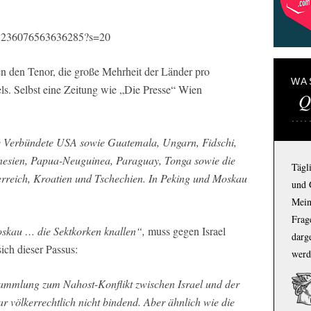
1718236076563636285?s=20
n den Tenor, die große Mehrheit der Länder pro
WA
aels. Selbst eine Zeitung wie „Die Presse“ Wien
Q
te Verbündete USA sowie Guatemala, Ungarn, Fidschi,
onesien, Papua-Neuguinea, Paraguay, Tonga sowie die
Tägl
erreich, Kroatien und Tschechien. In Peking und Moskau
und 
Mein
Frage
skau … die Sektkorken knallen“,
muss gegen Israel
darg
ich dieser Passus:
werd
ammlung zum Nahost-Konflikt zwischen Israel und der
r völkerrechtlich nicht bindend. Aber ähnlich wie die