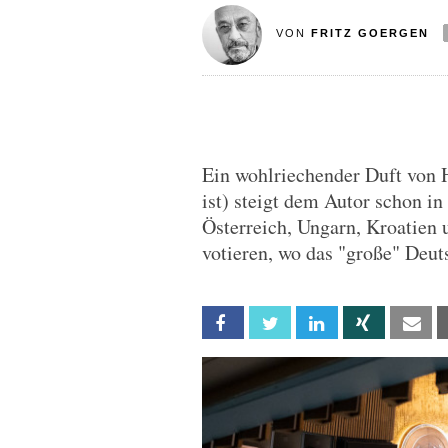
VON
FRITZ GOERGEN
Ein wohlriechender Duft von H
ist) steigt dem Autor schon i
Österreich, Ungarn, Kroatien 
votieren, wo das "große" Deut
Facebook
Twitter
Linkedin
Xing
Em