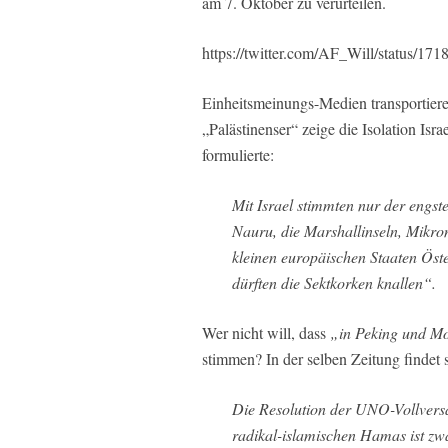
am 7. Oktober zu verurteilen.
https://twitter.com/AF_Will/status/
Einheitsmeinungs-Medien transportiere
„Palästinenser“ zeige die Isolation Isr
formulierte:
Mit Israel stimmten nur der engs
Nauru, die Marshallinseln, Mikr
kleinen europäischen Staaten Öst
dürften die Sektkorken knallen“.
Wer nicht will, dass
„in Peking und Mo
stimmen? In der selben Zeitung findet s
Die Resolution der UNO-Vollvers
radikal-islamischen Hamas ist zwa