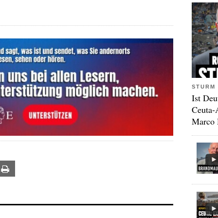
STURM 
Ist Deu
Ceuta-
Marco 
ail
Print