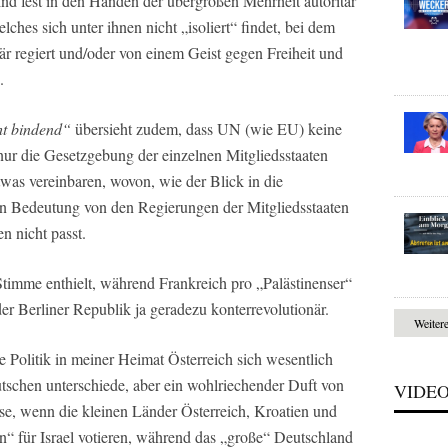
nd fest in den Händen der übergroßen Mehrheit autoritär
lches sich unter ihnen nicht „isoliert“ findet, bei dem
ritär regiert und/oder von einem Geist gegen Freiheit und
.
cht bindend“
übersieht zudem, dass UN (wie EU) keine
nur die Gesetzgebung der einzelnen Mitgliedsstaaten
as vereinbaren, wovon, wie der Blick in die
von Bedeutung von den Regierungen der Mitgliedsstaaten
n nicht passt.
Stimme enthielt, während Frankreich pro „Palästinenser“
 der Berliner Republik ja geradezu konterrevolutionär.
Weiter
e Politik in meiner Heimat Österreich sich wesentlich
tschen unterschiede, aber ein wohlriechender Duft von
VIDE
ase, wenn die kleinen Länder Österreich, Kroatien und
n“ für Israel votieren, während das „große“ Deutschland