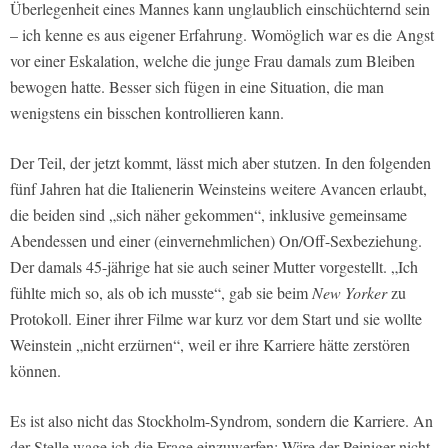
Überlegenheit eines Mannes kann unglaublich einschüchternd sein
– ich kenne es aus eigener Erfahrung. Womöglich war es die Angst
vor einer Eskalation, welche die junge Frau damals zum Bleiben
bewogen hatte. Besser sich fügen in eine Situation, die man
wenigstens ein bisschen kontrollieren kann.
Der Teil, der jetzt kommt, lässt mich aber stutzen. In den folgenden
fünf Jahren hat die Italienerin Weinsteins weitere Avancen erlaubt,
die beiden sind „sich näher gekommen“, inklusive gemeinsame
Abendessen und einer (einvernehmlichen) On/Off-Sexbeziehung.
Der damals 45-jährige hat sie auch seiner Mutter vorgestellt. „Ich
fühlte mich so, als ob ich musste“, gab sie beim
New Yorker
zu
Protokoll. Einer ihrer Filme war kurz vor dem Start und sie wollte
Weinstein „nicht erzürnen“, weil er ihre Karriere hätte zerstören
können.
Es ist also nicht das Stockholm-Syndrom, sondern die Karriere. An
der Stelle wage ich die Frage einzuwerfen: Wäre der Peiniger nicht