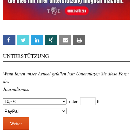
Facebook
Twitter
Linkedin
Xing
Email
Print
UNTERSTÜTZUNG
Wenn Ihnen unser Artikel gefallen hat: Unterstützen Sie diese Form
des
Journalismus.
oder
€
Weiter