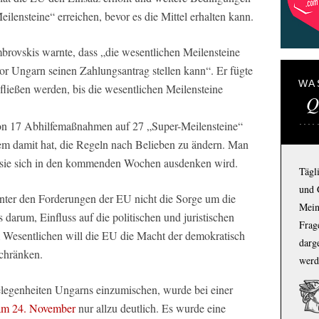
ilensteine“ erreichen, bevor es die Mittel erhalten kann.
rovskis warnte, dass „die wesentlichen Meilensteine
evor Ungarn seinen Zahlungsantrag stellen kann“. Er fügte
WA
 fließen werden, bis die wesentlichen Meilensteine
Q
on 17 Abhilfemaßnahmen auf 27 „Super-Meilensteine“
em damit hat, die Regeln nach Belieben zu ändern. Man
ne sie sich in den kommenden Wochen ausdenken wird.
Tägl
und 
hinter den Forderungen der EU nicht die Sorge um die
Mein
s darum, Einfluss auf die politischen und juristischen
Frage
 Wesentlichen will die EU die Macht der demokratisch
darg
chränken.
werd
elegenheiten Ungarns einzumischen, wurde bei einer
 am 24. November
nur allzu deutlich. Es wurde eine