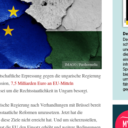
IMAGO / Panthermedia
tschaftliche Erpressung gegen die ungarische Regierung
ssion,
7,5 Milliarden Euro an EU-Mitteln
 sei um die Rechtsstaatlichkeit in Ungarn besorgt.
rische Regierung nach Verhandlungen mit Brüssel bereit
sstaatliche Reformen umzusetzen. Jetzt hat die
ese Ziele nicht erreicht hat. Und um sicherzustellen,
, hat die EU den Einsatz erhöht und weitere Bedingungen