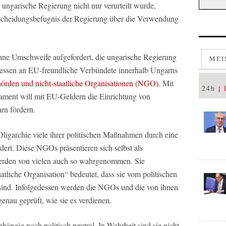
 ungarische Regierung nicht nur verurteilt wurde,
tscheidungsbefugnis der Regierung über die Verwendung
hne Umschweife aufgefordert, die ungarische Regierung
MEI
tdessen an EU-freundliche Verbündete innerhalb Ungarns
hörden und nicht-staatliche Organisationen (NGO)
. Mit
24h
ament will mit EU-Geldern die Einrichtung von
arn fördern.
Oligarchie viele ihrer politischen Maßnahmen durch eine
rt. Diese NGOs präsentieren sich selbst als
 werden von vielen auch so wahrgenommen. Sie
taatliche Organisation“ bedeutet, dass sie vom politischen
sind. Infolgedessen werden die NGOs und die von ihnen
enau geprüft, wie sie es verdienen.
ngig noch politisch neutral. In Wahrheit sind sie nicht