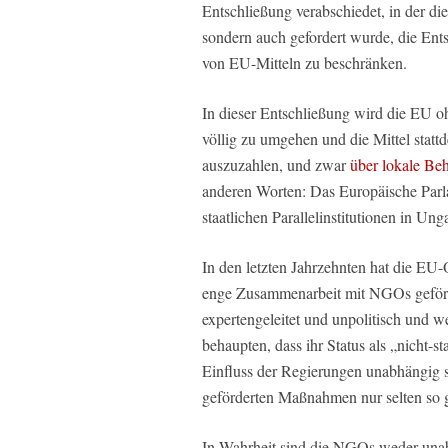
Entschließung verabschiedet, in der die
sondern auch gefordert wurde, die En
von EU-Mitteln zu beschränken.
In dieser Entschließung wird die EU o
völlig zu umgehen und die Mittel stat
auszuzahlen, und zwar
über lokale Be
anderen Worten: Das Europäische Parl
staatlichen Parallelinstitutionen in Ung
In den letzten Jahrzehnten hat die EU-
enge Zusammenarbeit mit NGOs geförde
expertengeleitet und unpolitisch und
behaupten, dass ihr Status als „nicht-s
Einfluss der Regierungen unabhängig 
geförderten Maßnahmen nur selten so g
In Wahrheit sind die NGOs weder unabhä