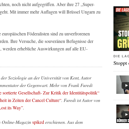
ten, noch nicht aufgegriffen. Aber ihre 27 „Super-
 geht. Mit immer mehr Auflagen will Brüssel Ungarn zu
e europäischen Föderalisten sind zu unverfrorenen
den. Ihre Versuche, die souveränen Befugnisse der
, werden erhebliche Auswirkungen auf alle EU-
DIE LA
Stoppt
r der Soziologie an der Universität von Kent, Autor
ommentator der Gegenwart. Mehr von Frank Furedi
 sortierte Gesellschaft- Zur Kritik der Identitätspolitik“
eit in Zeiten der Cancel Culture“
. Furedi ist Autor von
ost its Way”
.
hen Online-Magazin
spiked
erschienen. Aus dem