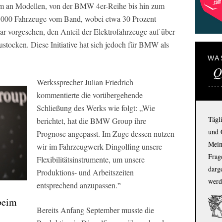
trum an Modellen, von der BMW 4er-Reihe bis hin zum
70.000 Fahrzeuge vom Band, wobei etwa 30 Prozent
r vorgesehen, den Anteil der Elektrofahrzeuge auf über
stocken. Diese Initiative hat sich jedoch für BMW als
WA
Q
Werkssprecher Julian Friedrich
kommentierte die vorübergehende
Schließung des Werks wie folgt: „Wie
Tägl
berichtet, hat die BMW Group ihre
und 
Prognose angepasst. Im Zuge dessen nutzen
Mein
wir im Fahrzeugwerk Dingolfing unsere
Frage
Flexibilitätsinstrumente, um unsere
darg
Produktions- und Arbeitszeiten
werd
entsprechend anzupassen.‟
beim
Bereits Anfang September musste die