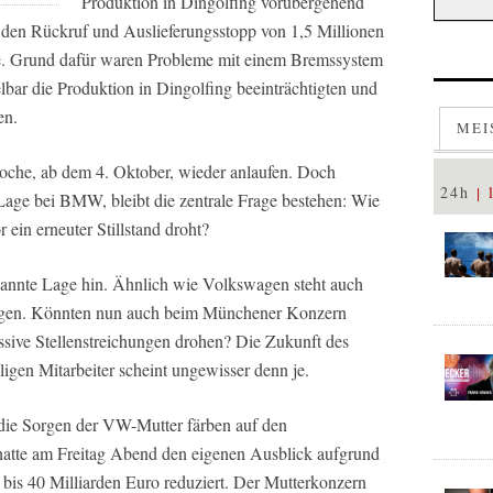
Produktion in Dingolfing vorübergehend
n Rückruf und Auslieferungsstopp von 1,5 Millionen
e. Grund dafür waren Probleme mit einem Bremssystem
elbar die Produktion in Dingolfing beeinträchtigten und
en.
MEI
oche, ab dem 4. Oktober, wieder anlaufen. Doch
24h
 Lage bei BMW, bleibt die zentrale Frage bestehen: Wie
r ein erneuter Stillstand droht?
spannte Lage hin. Ähnlich wie Volkswagen steht auch
gen. Könnten nun auch beim Münchener Konzern
sive Stellenstreichungen drohen? Die Zukunft des
igen Mitarbeiter scheint ungewisser denn je.
 die Sorgen der VW-Mutter färben auf den
hatte am Freitag Abend den eigenen Ausblick aufgrund
bis 40 Milliarden Euro reduziert. Der Mutterkonzern