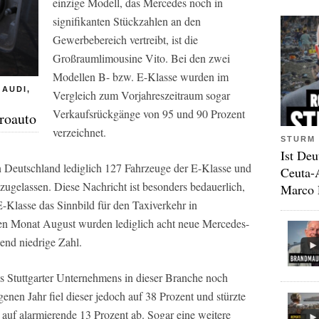
einzige Modell, das Mercedes noch in
signifikanten Stückzahlen an den
Gewerbebereich vertreibt, ist die
Großraumlimousine Vito. Bei den zwei
Modellen B- bzw. E-Klasse wurden im
UDI, M
Vergleich zum Vorjahreszeitraum sogar
Verkaufsrückgänge von 95 und 90 Prozent
troauto
verzeichnet.
STURM 
Ist Deu
 Deutschland lediglich 127 Fahrzeuge der E-Klasse und
Ceuta-
 zugelassen. Diese Nachricht ist besonders bedauerlich,
Marco 
-Klasse das Sinnbild für den Taxiverkehr in
n Monat August wurden lediglich acht neue Mercedes-
end niedrige Zahl.
es Stuttgarter Unternehmens in dieser Branche noch
nen Jahr fiel dieser jedoch auf 38 Prozent und stürzte
 auf alarmierende 13 Prozent ab. Sogar eine weitere