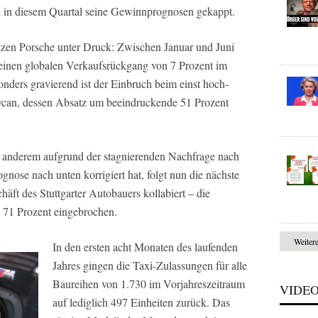
 in diesem Quartal seine Gewinnprognosen gekappt.
zen Porsche unter Druck: Zwischen Januar und Juni
 einen globalen Verkaufsrückgang von 7 Prozent im
nders gravierend ist der Einbruch beim einst hoch-
ycan, dessen Absatz um beeindruckende 51 Prozent
anderem aufgrund der stagnierenden Nachfrage nach
gnose nach unten korrigiert hat, folgt nun die nächste
äft des Stuttgarter Autobauers kollabiert – die
 71 Prozent eingebrochen.
Weiter
In den ersten acht Monaten des laufenden
Jahres gingen die Taxi-Zulassungen für alle
Baureihen von 1.730 im Vorjahreszeitraum
VIDE
auf lediglich 497 Einheiten zurück. Das