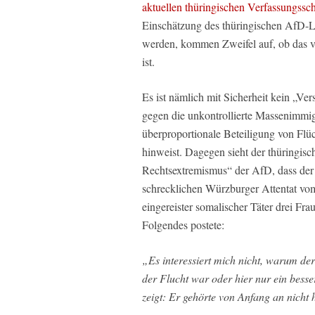
aktuellen thüringischen Verfassungssc
Einschätzung des thüringischen AfD-La
werden, kommen Zweifel auf, ob das vo
ist.
Es ist nämlich mit Sicherheit kein „Ve
gegen die unkontrollierte Massenimmig
überproportionale Beteiligung von Flüc
hinweist. Dagegen sieht der thüringisc
Rechtsextremismus“ der AfD, dass de
schrecklichen Würzburger Attentat vom
eingereister somalischer Täter drei Fra
Folgendes postete:
„Es interessiert mich nicht, warum de
der Flucht war oder hier nur ein besse
zeigt: Er gehörte von Anfang an nicht 