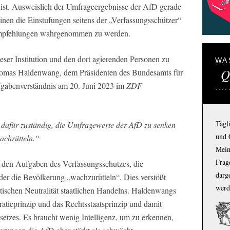
n ist. Ausweislich der Umfrageergebnisse der AfD gerade
nen die Einstufungen seitens der „Verfassungsschützer“
lempfehlungen wahrgenommen zu werden.
ieser Institution und den dort agierenden Personen zu
WA
Q
Thomas Haldenwang, dem Präsidenten des Bundesamts für
fgabenverständnis am 20. Juni 2023 im
ZDF
Tägl
t dafür zuständig, die Umfragewerte der AfD zu senken
und 
achrütteln.“
Mein
Frage
zu den Aufgaben des Verfassungsschutzes, die
darg
der die Bevölkerung „wachzurütteln“. Dies verstößt
werd
itischen Neutralität staatlichen Handelns. Haldenwangs
ieprinzip und das Rechtsstaatsprinzip und damit
etzes. Es braucht wenig Intelligenz, um zu erkennen,