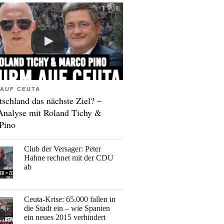
AUF CEUTA
tschland das nächste Ziel? –
Analyse mit Roland Tichy &
Pino
Club der Versager: Peter
Hahne rechnet mit der CDU
ab
Ceuta-Krise: 65.000 fallen in
die Stadt ein – wie Spanien
ein neues 2015 verhindert