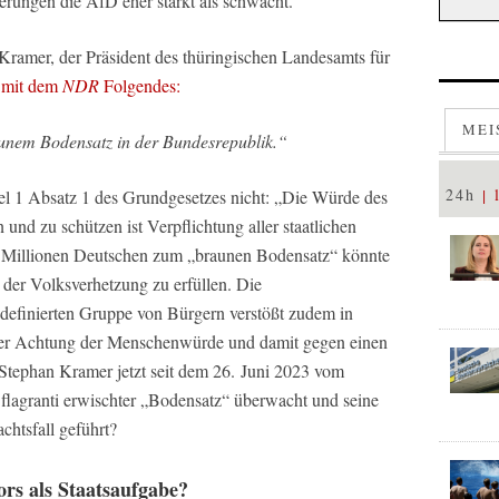
erungen die AfD eher stärkt als schwächt.
ramer, der Präsident des thüringischen Landesamts für
w mit dem
NDR
Folgendes:
MEI
aunem Bodensatz in der Bundesrepublik.“
24h
el 1 Absatz 1 des Grundgesetzes nicht: „Die Würde des
 und zu schützen ist Verpflichtung aller staatlichen
Millionen Deutschen zum „braunen Bodensatz“ könnte
d der Volksverhetzung zu erfüllen. Die
definierten Gruppe von Bürgern verstößt zudem in
der Achtung der Menschenwürde und damit gegen einen
Stephan Kramer jetzt seit dem 26. Juni 2023 vom
 flagranti erwischter „Bodensatz“ überwacht und seine
chtsfall geführt?
rs als Staatsaufgabe?