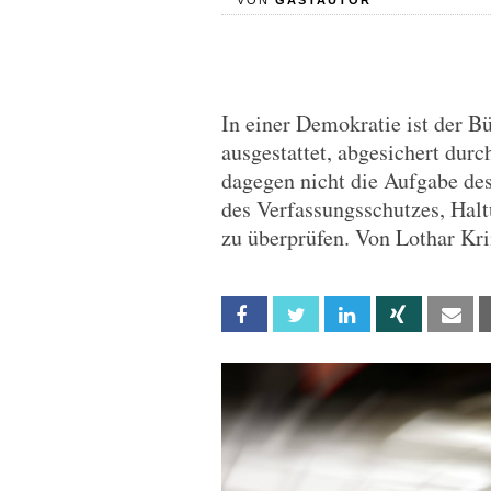
VON
GASTAUTOR
In einer Demokratie ist der B
ausgestattet, abgesichert durc
dagegen nicht die Aufgabe des
des Verfassungsschutzes, Hal
zu überprüfen. Von Lothar K
Facebook
Twitter
Linkedin
Xing
Em