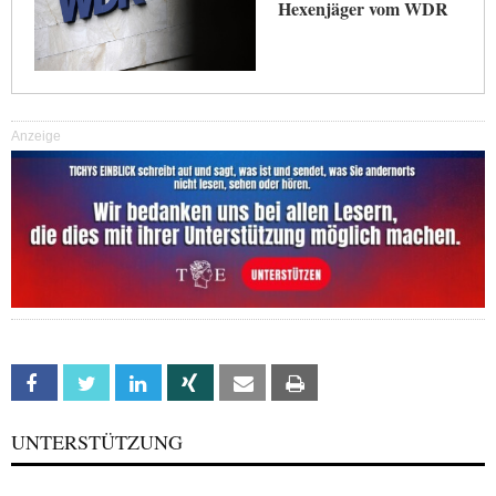
Hexenjäger vom WDR
Anzeige
Facebook
Twitter
Linkedin
Xing
Email
Print
UNTERSTÜTZUNG