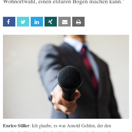
Wohnortwahl, einen elitären Bogen machen kann."
Facebook
Twitter
Linkedin
Xing
Email
Print
Enrico Stiller
: Ich glaube, es war Arnold Gehlen, der den