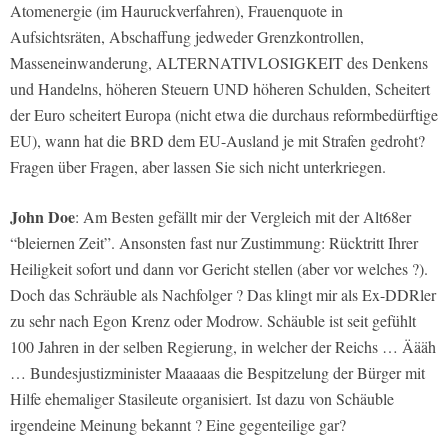
Atomenergie (im Hauruckverfahren), Frauenquote in
Aufsichtsräten, Abschaffung jedweder Grenzkontrollen,
Masseneinwanderung, ALTERNATIVLOSIGKEIT des Denkens
und Handelns, höheren Steuern UND höheren Schulden, Scheitert
der Euro scheitert Europa (nicht etwa die durchaus reformbedürftige
EU), wann hat die BRD dem EU-Ausland je mit Strafen gedroht?
Fragen über Fragen, aber lassen Sie sich nicht unterkriegen.
John Doe
: Am Besten gefällt mir der Vergleich mit der Alt68er
“bleiernen Zeit”. Ansonsten fast nur Zustimmung: Rücktritt Ihrer
Heiligkeit sofort und dann vor Gericht stellen (aber vor welches ?).
Doch das Schräuble als Nachfolger ? Das klingt mir als Ex-DDRler
zu sehr nach Egon Krenz oder Modrow. Schäuble ist seit gefühlt
100 Jahren in der selben Regierung, in welcher der Reichs … Äääh
… Bundesjustizminister Maaaaas die Bespitzelung der Bürger mit
Hilfe ehemaliger Stasileute organisiert. Ist dazu von Schäuble
irgendeine Meinung bekannt ? Eine gegenteilige gar?