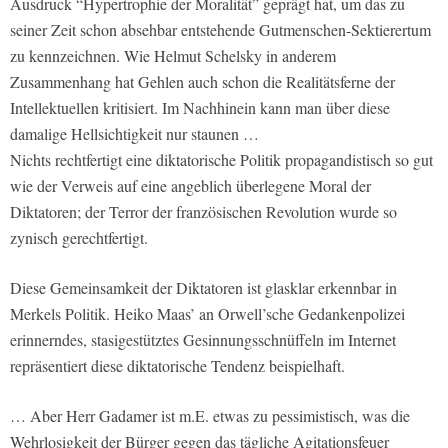
Ausdruck “Hypertrophie der Moralität” geprägt hat, um das zu
seiner Zeit schon absehbar entstehende Gutmenschen-Sektierertum
zu kennzeichnen. Wie Helmut Schelsky in anderem
Zusammenhang hat Gehlen auch schon die Realitätsferne der
Intellektuellen kritisiert. Im Nachhinein kann man über diese
damalige Hellsichtigkeit nur staunen …
Nichts rechtfertigt eine diktatorische Politik propagandistisch so gut
wie der Verweis auf eine angeblich überlegene Moral der
Diktatoren; der Terror der französischen Revolution wurde so
zynisch gerechtfertigt.
Diese Gemeinsamkeit der Diktatoren ist glasklar erkennbar in
Merkels Politik. Heiko Maas’ an Orwell’sche Gedankenpolizei
erinnerndes, stasigestütztes Gesinnungsschnüffeln im Internet
repräsentiert diese diktatorische Tendenz beispielhaft.
… Aber Herr Gadamer ist m.E. etwas zu pessimistisch, was die
Wehrlosigkeit der Bürger gegen das tägliche Agitationsfeuer