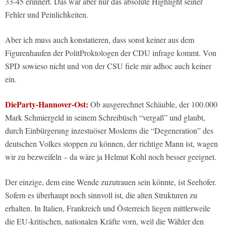
33-45 erinnert. Das war aber nur das absolute Highlight seiner
Fehler und Peinlichkeiten.
Aber ich muss auch konstatieren, dass sonst keiner aus dem
Figurenhaufen der PolitProktologen der CDU infrage kommt. Von
SPD sowieso nicht und von der CSU fiele mir adhoc auch keiner
ein.
DieParty-Hannover-Ost:
Ob ausgerechnet Schäuble, der 100.000
Mark Schmiergeld in seinem Schreibtisch “vergaß” und glaubt,
durch Einbürgerung inzestuöser Moslems die “Degeneration” des
deutschen Volkes stoppen zu können, der richtige Mann ist, wagen
wir zu bezweifeln – da wäre ja Helmut Kohl noch besser geeignet.
Der einzige, dem eine Wende zuzutrauen sein könnte, ist Seehofer.
Sofern es überhaupt noch sinnvoll ist, die alten Strukturen zu
erhalten. In Italien, Frankreich und Österreich liegen mittlerweile
die EU-kritischen, nationalen Kräfte vorn, weil die Wähler den