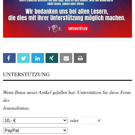
Facebook
Twitter
Linkedin
Xing
Email
Print
UNTERSTÜTZUNG
Wenn Ihnen unser Artikel gefallen hat: Unterstützen Sie diese Form
des
Journalismus.
oder
€