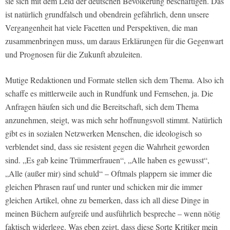
sie sich mit dem Leid der deutschen Bevölkerung beschäftigen. Das
ist natürlich grundfalsch und obendrein gefährlich, denn unsere
Vergangenheit hat viele Facetten und Perspektiven, die man
zusammenbringen muss, um daraus Erklärungen für die Gegenwart
und Prognosen für die Zukunft abzuleiten.
Mutige Redaktionen und Formate stellen sich dem Thema. Also ich
schaffe es mittlerweile auch in Rundfunk und Fernsehen, ja. Die
Anfragen häufen sich und die Bereitschaft, sich dem Thema
anzunehmen, steigt, was mich sehr hoffnungsvoll stimmt. Natürlich
gibt es in sozialen Netzwerken Menschen, die ideologisch so
verblendet sind, dass sie resistent gegen die Wahrheit geworden
sind. „Es gab keine Trümmerfrauen“, „Alle haben es gewusst“,
„Alle (außer mir) sind schuld“ – Oftmals plappern sie immer die
gleichen Phrasen rauf und runter und schicken mir die immer
gleichen Artikel, ohne zu bemerken, dass ich all diese Dinge in
meinen Büchern aufgreife und ausführlich bespreche – wenn nötig
faktisch widerlege. Was eben zeigt, dass diese Sorte Kritiker mein