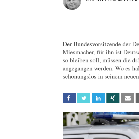
VON
STEFFEN MELTZER
Der Bundesvorsitzende der Deu
Miesmacher, für ihn ist Deuts
so bleiben soll, müssen die 
angegangen werden. Wo es hakt
schonungslos in seinem neuen
Facebook
Twitter
Linkedin
Xing
Em