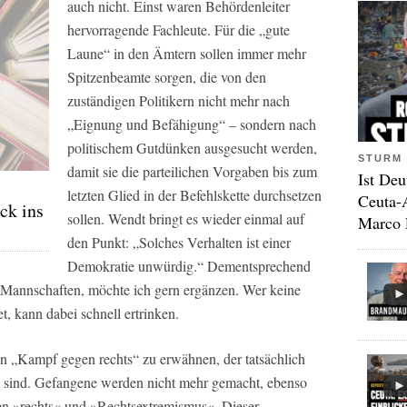
auch nicht. Einst waren Behördenleiter
hervorragende Fachleute. Für die „gute
Laune“ in den Ämtern sollen immer mehr
Spitzenbeamte sorgen, die von den
zuständigen Politikern nicht mehr nach
„Eignung und Befähigung“ – sondern nach
politischem Gutdünken ausgesucht werden,
STURM 
damit sie die parteilichen Vorgaben bis zum
Ist Deu
letzten Glied in der Befehlskette durchsetzen
Ceuta-
ick ins
sollen. Wendt bringt es wieder einmal auf
Marco 
den Punkt: „Solches Verhalten ist einer
Demokratie unwürdig.“ Dementsprechend
 Mannschaften, möchte ich gern ergänzen. Wer keine
et, kann dabei schnell ertrinken.
ten „Kampf gegen rechts“ zu erwähnen, der tatsächlich
nks sind. Gefangene werden nicht mehr gemacht, ebenso
n »rechts« und »Rechtsextremismus«. Dieser