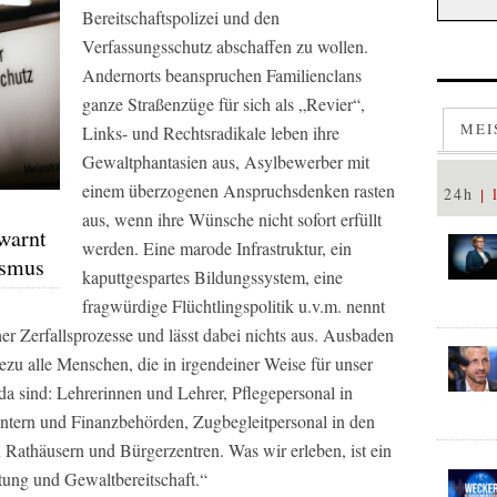
Bereitschaftspolizei und den
Verfassungsschutz abschaffen zu wollen.
Andernorts beanspruchen Familienclans
ganze Straßenzüge für sich als „Revier“,
MEI
Links- und Rechtsradikale leben ihre
Gewaltphantasien aus, Asylbewerber mit
einem überzogenen Anspruchsdenken rasten
24h
aus, wenn ihre Wünsche nicht sofort erfüllt
warnt
werden. Eine marode Infrastruktur, ein
ismus
kaputtgespartes Bildungssystem, eine
fragwürdige Flüchtlingspolitik u.v.m. nennt
cher Zerfallsprozesse und lässt dabei nichts aus. Ausbaden
ezu alle Menschen, die in irgendeiner Weise für unser
a sind: Lehrerinnen und Lehrer, Pflegepersonal in
ntern und Finanzbehörden, Zugbegleitpersonal in den
Rathäusern und Bürgerzentren. Was wir erleben, ist ein
tung und Gewaltbereitschaft.“