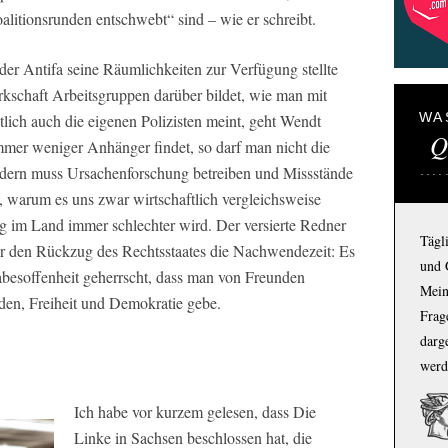
alitionsrunden entschwebt“ sind – wie er schreibt.
r Antifa seine Räumlichkeiten zur Verfügung stellte
kschaft Arbeitsgruppen darüber bildet, wie man mit
WA
lich auch die eigenen Polizisten meint, geht Wendt
Q
mmer weniger Anhänger findet, so darf man nicht die
dern muss Ursachenforschung betreiben und Missstände
 warum es uns zwar wirtschaftlich vergleichsweise
ng im Land immer schlechter wird. Der versierte Redner
Tägl
ür den Rückzug des Rechtsstaates die Nachwendezeit: Es
und 
abesoffenheit geherrscht, dass man von Freunden
Mein
den, Freiheit und Demokratie gebe.
Frage
darg
werd
Ich habe vor kurzem gelesen, dass Die
Linke in Sachsen beschlossen hat, die