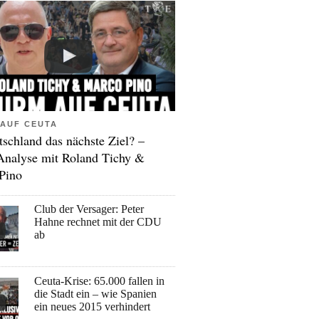
AUF CEUTA
tschland das nächste Ziel? –
Analyse mit Roland Tichy &
Pino
Club der Versager: Peter
Hahne rechnet mit der CDU
ab
Ceuta-Krise: 65.000 fallen in
die Stadt ein – wie Spanien
ein neues 2015 verhindert