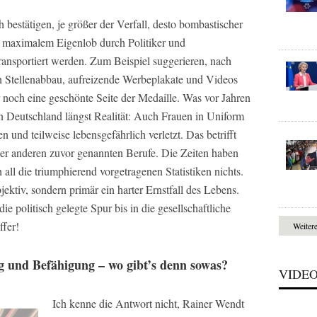
bestätigen, je größer der Verfall, desto bombastischer
t maximalem Eigenlob durch Politiker und
transportiert werden. Zum Beispiel suggerieren, nach
n Stellenabbau, aufreizende Werbeplakate und Videos
ur noch eine geschönte Seite der Medaille. Was vor Jahren
in Deutschland längst Realität: Auch Frauen in Uniform
n und teilweise lebensgefährlich verletzt. Das betrifft
 der anderen zuvor genannten Berufe. Die Zeiten haben
 all die triumphierend vorgetragenen Statistiken nichts.
ektiv, sondern primär ein harter Ernstfall des Lebens.
 politisch gelegte Spur bis in die gesellschaftliche
ffer!
Weiter
 und Befähigung – wo gibt’s denn sowas?
VIDE
Ich kenne die Antwort nicht, Rainer Wendt