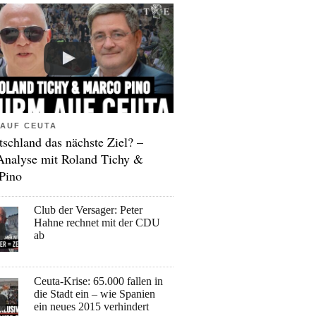
AUF CEUTA
tschland das nächste Ziel? –
Analyse mit Roland Tichy &
Pino
Club der Versager: Peter
Hahne rechnet mit der CDU
ab
Ceuta-Krise: 65.000 fallen in
die Stadt ein – wie Spanien
ein neues 2015 verhindert