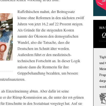
Raffelhüschen mahnt, der Beitragssatz
könne ohne Reformen in den nächsten zwölf
Jahren von jetzt 16,2 auf 22 Prozent steigen.
WA
Als Gründe für die steigenden Kosten
Q
nannte der Ökonom den demografischen
Wandel, also die Tatsache, dass die
Deutschen im Schnitt älter werden.
Außerdem führt er den medizinisch-
Tägl
technischen Fortschritt an. In dieser Logik
und 
-
müsste dann die Rentnerin für ihre
Mein
Grippebehandlung bezahlen, um bessere
Frage
mitzufinanzieren.
darg
werd
 als Einzelmeinung abtun. Aber dafür ist seine
e er der Rürup-Kommission an, die unter der rot-grünen
r Einschnitte in den Sozialstaat vorgelegt hat. Auf sie