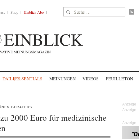
Suche nach:
ast
Shop
Einblick-Abo
DAILI|ES|SENTIALS
MEINUNGEN
VIDEOS
FEUILLETON
ÜNEN BERATERS
s zu 2000 Euro für medizinische
Anzeige
en