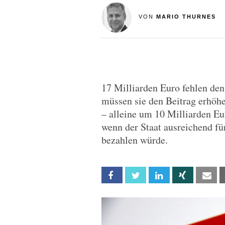
VON
MARIO THURNES
17 Milliarden Euro fehlen de
müssen sie den Beitrag erhöh
– alleine um 10 Milliarden Eur
wenn der Staat ausreichend f
bezahlen würde.
Facebook
Twitter
Linkedin
Xing
Em