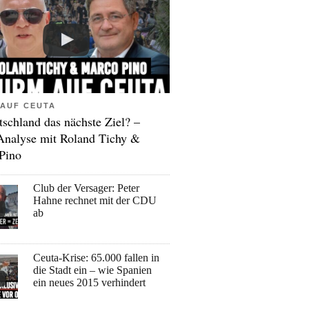
AUF CEUTA
tschland das nächste Ziel? –
Analyse mit Roland Tichy &
Pino
Club der Versager: Peter
Hahne rechnet mit der CDU
ab
Ceuta-Krise: 65.000 fallen in
die Stadt ein – wie Spanien
ein neues 2015 verhindert