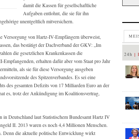
damit die Kassen für gesellschaftliche
Aufgaben entlohnt, die sie für ihn
gehörige unentgeltlich mitversichern.
MEI
che Versorgung von Hartz-IV-Empfängern überweist,
zkassen, das bestätigt der Dachverband der GKV: „Im
ezahlen die gesetzlichen Krankenkassen die
24h
I-Empfangenden, erhalten dafür aber vom Staat pro Jahr
rmitteln, als sie für diese Versorgung ausgeben
andsvorsitzende des Spitzenverbandes. Es sei eine
hts des gesamten Defizits von 17 Milliarden Euro an der
hat es, trotz der Ankündigung im Koalitionsvertrag,
 in Deutschland laut Statistischem Bundesamt Hartz IV
sengeld II. 2013 waren es noch 4,4 Millionen Menschen.
. Denn die aktuelle politische Entwicklung wirkt