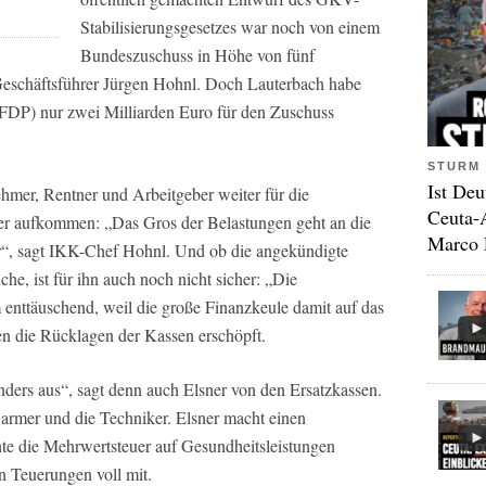
Stabilisierungsgesetzes war noch von einem
Bundeszuschuss in Höhe von fünf
Geschäftsführer Jürgen Hohnl. Doch Lauterbach habe
(FDP) nur zwei Milliarden Euro für den Zuschuss
STURM 
Ist Deu
mer, Rentner und Arbeitgeber weiter für die
Ceuta-
r aufkommen: „Das Gros der Belastungen geht an die
Marco 
er“, sagt IKK-Chef Hohnl. Und ob die angekündigte
e, ist für ihn auch noch nicht sicher: „Die
 enttäuschend, weil die große Finanzkeule damit auf das
n die Rücklagen der Kassen erschöpft.
nders aus“, sagt denn auch Elsner von den Ersatzkassen.
armer und die Techniker. Elsner macht einen
nte die Mehrwertsteuer auf Gesundheitsleistungen
en Teuerungen voll mit.