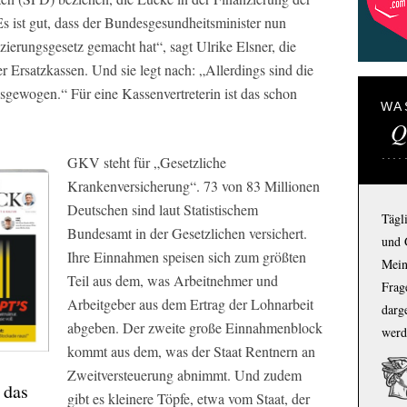
s ist gut, dass der Bundesgesundheitsminister nun
ierungsgesetz gemacht hat“, sagt Ulrike Elsner, die
 Ersatzkassen. Und sie legt nach: „Allerdings sind die
gewogen.“ Für eine Kassenvertreterin ist das schon
WA
Q
GKV steht für „Gesetzliche
Krankenversicherung“. 73 von 83 Millionen
Deutschen sind laut Statistischem
Tägl
Bundesamt in der Gesetzlichen versichert.
und 
Ihre Einnahmen speisen sich zum größten
Mein
Teil aus dem, was Arbeitnehmer und
Frage
Arbeitgeber aus dem Ertrag der Lohnarbeit
darg
abgeben. Der zweite große Einnahmenblock
werd
kommt aus dem, was der Staat Rentnern an
Zweitversteuerung abnimmt. Und zudem
 das
gibt es kleinere Töpfe, etwa vom Staat, der