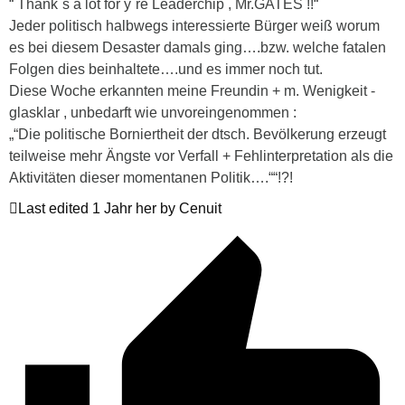
“ Thank´s a lot for y´re Leaderchip , Mr.GATES !!“
Jeder politisch halbwegs interessierte Bürger weiß worum
es bei diesem Desaster damals ging….bzw. welche fatalen
Folgen dies beinhaltete….und es immer noch tut.
Diese Woche erkannten meine Freundin + m. Wenigkeit -
glasklar , unbedarft wie unvoreingenommen :
„“Die politische Borniertheit der dtsch. Bevölkerung erzeugt
teilweise mehr Ängste vor Verfall + Fehlinterpretation als die
Aktivitäten dieser momentanen Politik….““!?!
Last edited 1 Jahr her by Cenuit