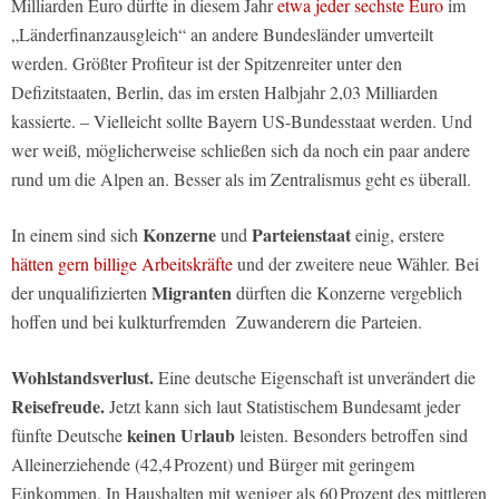
Milliarden Euro dürfte in diesem Jahr
etwa jeder sechste Euro
im
„Länderfinanzausgleich“ an andere Bundesländer umverteilt
werden. Größter Profiteur ist der Spitzenreiter unter den
Defizitstaaten, Berlin, das im ersten Halbjahr 2,03 Milliarden
kassierte. – Vielleicht sollte Bayern US-Bundesstaat werden. Und
wer weiß, möglicherweise schließen sich da noch ein paar andere
rund um die Alpen an. Besser als im Zentralismus geht es überall.
Konzerne
Parteienstaat
In einem sind sich
und
einig, erstere
hätten gern billige Arbeitskräfte
und der zweitere neue Wähler. Bei
Migranten
der unqualifizierten
dürften die Konzerne vergeblich
hoffen und bei kulkturfremden Zuwanderern die Parteien.
Wohlstandsverlust.
Eine deutsche Eigenschaft ist unverändert die
Reisefreude.
Jetzt kann sich laut Statistischem Bundesamt jeder
keinen Urlaub
fünfte Deutsche
leisten. Besonders betroffen sind
Alleinerziehende (42,4 Prozent) und Bürger mit geringem
Einkommen. In Haushalten mit weniger als 60 Prozent des mittleren