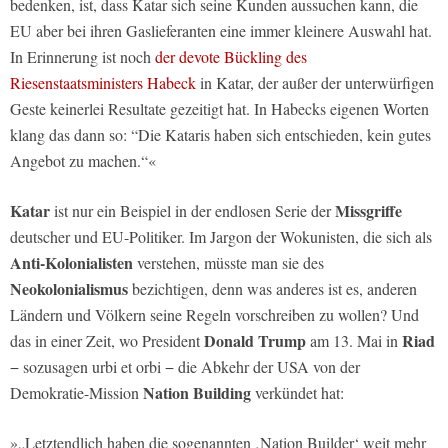
bedenken, ist, dass Katar sich seine Kunden aussuchen kann, die
EU aber bei ihren Gaslieferanten eine immer kleinere Auswahl hat.
In Erinnerung ist noch
der devote Bückling des
Riesenstaatsministers Habeck
in Katar, der außer der unterwürfigen
Geste keinerlei Resultate gezeitigt hat. In Habecks eigenen Worten
klang das dann so: “Die Kataris haben sich entschieden, kein gutes
Angebot zu machen.“«
Katar
Missgriffe
ist nur ein Beispiel in der endlosen Serie der
deutscher und EU-Politiker. Im Jargon der Wokunisten, die sich als
Anti-Kolonialisten
verstehen, müsste man sie des
Neokolonialismus
bezichtigen, denn was anderes ist es, anderen
Ländern und Völkern seine Regeln vorschreiben zu wollen? Und
Donald Trump
Riad
das in einer Zeit, wo President
am 13. Mai in
− sozusagen urbi et orbi − die Abkehr der USA von der
Nation Building
Demokratie-Mission
verkündet hat:
»„Letztendlich haben die sogenannten ‚Nation Builder‘ weit mehr