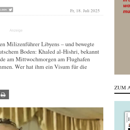
Fr, 18. Juli 2025
sten Milizenführer Libyens – und bewegte
eutschem Boden: Khaled al-Hishri, bekannt
urde am Mittwochmorgen am Flughafen
mmen. Wer hat ihm ein Visum für die
ZUM A
ail
Print