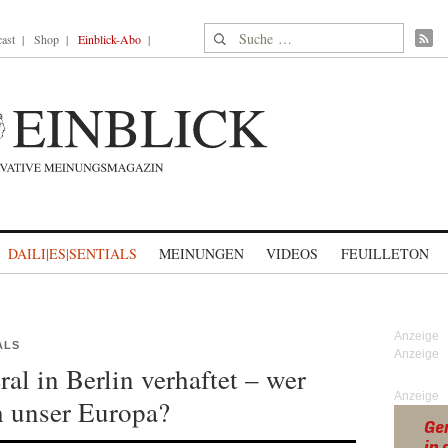
Suche nach:
ast
Shop
Einblick-Abo
DAILI|ES|SENTIALS
MEINUNGEN
VIDEOS
FEUILLETON
ALS
al in Berlin verhaftet – wer
Anzeige
h unser Europa?