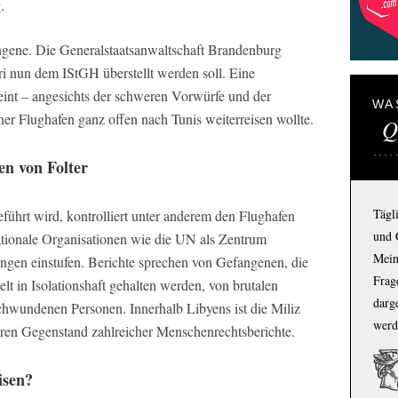
.
gene. Die Generalstaatsanwaltschaft Brandenburg
ri nun dem IStGH überstellt werden soll. Eine
heint – angesichts der schweren Vorwürfe und der
WA
ner Flughafen ganz offen nach Tunis weiterreisen wollte.
Q
en von Folter
Tägl
eführt wird, kontrolliert unter anderem den Flughafen
und 
rnationale Organisationen wie die UN als Zentrum
Mein
ngen einstufen. Berichte sprechen von Gefangenen, die
Frage
 in Isolationshaft gehalten werden, von brutalen
darg
schwundenen Personen. Innerhalb Libyens ist die Miliz
werd
 Jahren Gegenstand zahlreicher Menschenrechtsberichte.
isen?