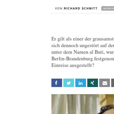
VON
RICHARD SCHMITT
Er gilt als einer der grausam
sich dennoch ungestört auf d
unter dem Namen al Buti, w
Berlin-Brandenburg festgeno
Einreise ausgestellt?
Facebook
Twitter
Linkedin
Xing
Em