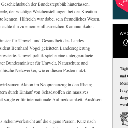
m Geschichtsbuch der Bundesrepublik hinterlassen.
eele, der wichtige Weichenstellungen bei der Kreation
te kennen. Hilfreich war dabei sein freundliches Wesen.
 machte ihn zu einem einflussreichen Kommunikator.
WA
Q
nister für Umwelt und Gesundheit des Landes
äsident Bernhard Vogel geleiteten Landesregierung
ressierte. Umweltpolitik spielte eine untergeordnete
äter Bundesminister für Umwelt, Naturschutz und
Tägl
thische Netzwerker, wie er diesen Posten nutzt.
und 
Mein
enwirksamen Aktion im Neoprenanzug in den Rhein;
Frage
ern durch Einlauf von Schadstoffen ein massives
darg
t sorgte er für internationale Aufmerksamkeit. Auslöser:
werd
as Scheinwerferlicht auf die eigene Person. Kurz nach