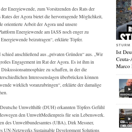
e der Energiewende, zum Vorsitzenden des Rats der
Rates der Agora bietet die hervorragende Möglichkeit,
 orientierte Arbeit der Agora und unsere
r Plattform Energiewende am IASS noch enger zu
Energiewende beizutragen“, erklärte Töpfer.
STURM 
Ist Deu
nd schied anschließend aus „privaten Gründen“ aus. „Wir
Ceuta-
großes Engagement im Rat der Agora. Es ist ihm in
Marco 
 Diskussionsatmosphäre zu schaffen, in der die
nterschiedlichen Interessenslagen überbrücken können
ende wirklich voranzubringen“, erklärte der damalige
hen.
e Deutsche Umwelthilfe (DUH) erkannten Töpfers Gefühl
 deswegen den UmweltMedienpreis für sein Lebenswerk.
ten des Umweltbundesamtes (UBA), Dirk Messner,
 des UN-Netzwerks Sustainable Development Solutions