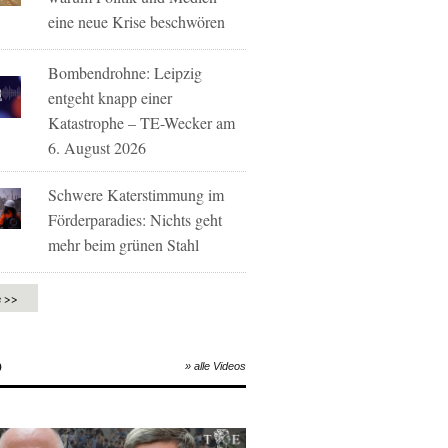
eine neue Krise beschwören
Bombendrohne: Leipzig
entgeht knapp einer
Katastrophe – TE-Wecker am
6. August 2026
Schwere Katerstimmung im
Förderparadies: Nichts geht
mehr beim grünen Stahl
e >>
O
» alle Videos