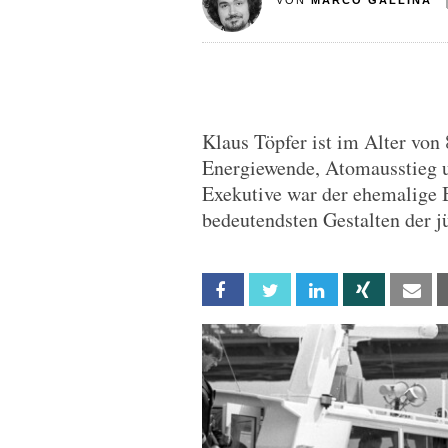
VON
MARCO GALLINA
Klaus Töpfer ist im Alter von
Energiewende, Atomausstieg
Exekutive war der ehemalige 
bedeutendsten Gestalten der 
Facebook
Twitter
Linkedin
Xing
Em