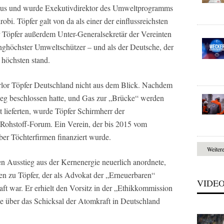
ik aus und wurde Exekutivdirektor des Umweltprogramms
bi. Töpfer galt von da als einer der einflussreichsten
r Töpfer außerdem Unter-Generalsekretär der Vereinten
anghöchster Umweltschützer – und als der Deutsche, der
 höchsten stand.
erlor Töpfer Deutschland nicht aus dem Blick. Nachdem
ieg beschlossen hatte, und Gas zur „Brücke“ werden
t lieferten, wurde Töpfer Schirmherr der
 Rohstoff-Forum. Ein Verein, der bis 2015 vom
er Töchterfirmen finanziert wurde.
Weiter
 Ausstieg aus der Kernenergie neuerlich anordnete,
gen zu Töpfer, der als Advokat der „Erneuerbaren“
VIDE
ft war. Er erhielt den Vorsitz in der „Ethikkommission
ie über das Schicksal der Atomkraft in Deutschland