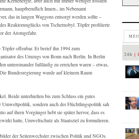
ohne Kernenergie, aber auch mit immer weniger fossilen
rmann, hauptberuflich Innen-, im Nebenamt
ver, das in langen Waggons entsorgt werden sollte –
des Reaktorunglücks von Tschernobyl. Töpfer profilierte
or der Atomgefahr.
MEI
Töpfer offenbar. Er berief ihn 1994 zum
24h
nisator des Umzugs von Bonn nach Berlin. In Berlin
den untereinander fußläufig zu erreichen waren – etwas,
. Die Bundesregierung wurde auf kleinem Raum
l. Beide unterhielten bis zum Schluss ein gutes
r Umweltpolitik, sondern auch der Flüchtlingspolitik sah
tio auf ihren Vorgänger hebt sie später hervor, dass es
wirkt hatte, Umweltschutz als Staatsziel zu formulieren.
bilder der Seitenwechsler zwischen Politik und NGOs.