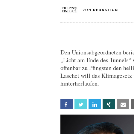
VON
REDAKTION
Den Unionsabgeordneten berich
„Licht am Ende des Tunnels“ 
offenbar zu Pfingsten den he
Laschet will das Klimagesetz 
hinterherlaufen.
Facebook
Twitter
Linkedin
Xing
Em