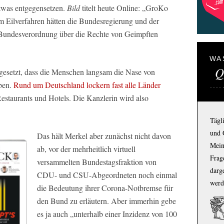
twas entgegensetzen.
Bild
titelt heute Online: „GroKo
Im Eilverfahren hätten die Bundesregierung und der
 Bundesverordnung über die Rechte von Geimpften
WA
Q
hgesetzt, dass die Menschen langsam die Nase von
ben.
Rund um Deutschland lockern fast alle Länder
 Restaurants und Hotels. Die Kanzlerin wird also
Tägl
und 
Das hält Merkel aber zunächst nicht davon
Mein
ab, vor der mehrheitlich virtuell
Frage
versammelten Bundestagsfraktion von
darg
CDU- und CSU-Abgeordneten noch einmal
werd
die Bedeutung ihrer Corona-Notbremse für
den Bund zu erläutern. Aber immerhin gebe
es ja auch „unterhalb einer Inzidenz von 100