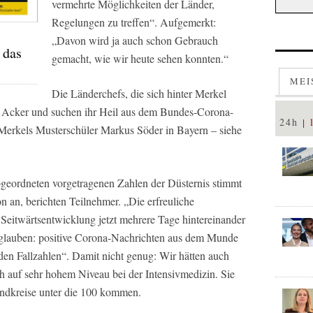
vermehrte Möglichkeiten der Länder,
Regelungen zu treffen“. Aufgemerkt:
„Davon wird ja auch schon Gebrauch
 das
gemacht, wie wir heute sehen konnten.“
MEI
Die Länderchefs, die sich hinter Merkel
om Acker und suchen ihr Heil aus dem Bundes-Corona-
24h
e Merkels Musterschüler Markus Söder in Bayern – siehe
bgeordneten vorgetragenen Zahlen der Düsternis stimmt
 an, berichten Teilnehmer. „Die erfreuliche
r Seitwärtsentwicklung jetzt mehrere Tage hintereinander
glauben: positive Corona-Nachrichten aus dem Munde
den Fallzahlen“. Damit nicht genug: Wir hätten auch
h auf sehr hohem Niveau bei der Intensivmedizin. Sie
ndkreise unter die 100 kommen.