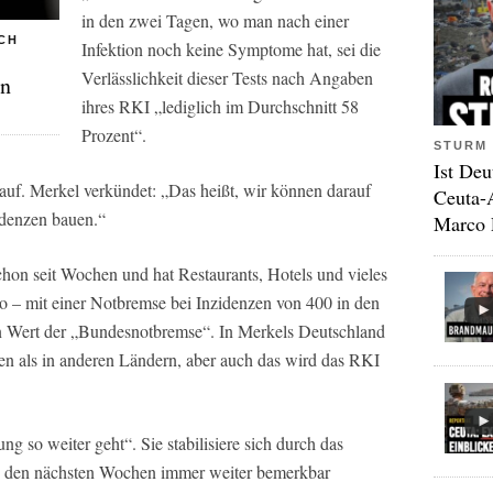
in den zwei Tagen, wo man nach einer
CH
Infektion noch keine Symptome hat, sei die
Verlässlichkeit dieser Tests nach Angaben
en
ihres RKI „lediglich im Durchschnitt 58
Prozent“.
STURM 
Ist Deu
auf. Merkel verkündet: „Das heißt, wir können darauf
Ceuta-
idenzen bauen.“
Marco 
on seit Wochen und hat Restaurants, Hotels und vieles
so – mit einer Notbremse bei Inzidenzen von 400 in den
n Wert der „Bundesnotbremse“. In Merkels Deutschland
ken als in anderen Ländern, aber auch das wird das RKI
ng so weiter geht“. Sie stabilisiere sich durch das
n den nächsten Wochen immer weiter bemerkbar