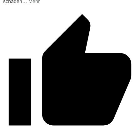
schaden
…
Mehr