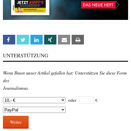
Facebook
Twitter
Linkedin
Xing
Email
Print
UNTERSTÜTZUNG
Wenn Ihnen unser Artikel gefallen hat: Unterstützen Sie diese Form
des
Journalismus.
oder
€
Weiter