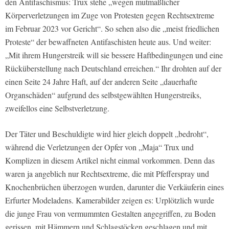
den Antifaschismus: Trux stehe „wegen mutmaßlicher
Körperverletzungen im Zuge von Protesten gegen Rechtsextreme
im Februar 2023 vor Gericht“. So sehen also die „meist friedlichen
Proteste“ der bewaffneten Antifaschisten heute aus. Und weiter:
„Mit ihrem Hungerstreik will sie bessere Haftbedingungen und eine
Rücküberstellung nach Deutschland erreichen.“ Ihr drohten auf der
einen Seite 24 Jahre Haft, auf der anderen Seite „dauerhafte
Organschäden“ aufgrund des selbstgewählten Hungerstreiks,
zweifellos eine Selbstverletzung.
Der Täter und Beschuldigte wird hier gleich doppelt „bedroht“,
während die Verletzungen der Opfer von „Maja“ Trux und
Komplizen in diesem Artikel nicht einmal vorkommen. Denn das
waren ja angeblich nur Rechtsextreme, die mit Pfefferspray und
Knochenbrüchen überzogen wurden, darunter die Verkäuferin eines
Erfurter Modeladens. Kamerabilder zeigen es: Urplötzlich wurde
die junge Frau von vermummten Gestalten angegriffen, zu Boden
gerissen, mit Hämmern und Schlagstöcken geschlagen und mit