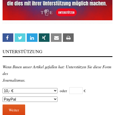
Facebook
Twitter
Linkedin
Xing
Email
Print
UNTERSTÜTZUNG
Wenn Ihnen unser Artikel gefallen hat: Unterstützen Sie diese Form
des
Journalismus.
oder
€
Weiter