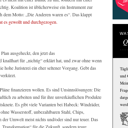
htig. Koalition ist üblicherweise ein Instrument zur
h dem Motto: „Die Anderen waren es“. Das klappt
at es gewollt und durchgezogen.
WA
Q
Plan ausgeheckt, den jetzt das
 knallhart für „nichtig“ erklärt hat, und zwar ohne wenn
ie hohe Juristerei ein eher seltener Vorgang. Gebt das
Tägl
 verkürzt.
und 
Mein
Pläne finanzieren wollen. Es sind Unsinnslösungen: Die
Frage
tlich zu arbeiten und für ihre unverkäuflichen Produkte
darg
atsknete. Es gibt viele Varianten bei Habeck: Windräder,
werd
e ohne Wasserstoff, unbezahlbaren Stahl, Chips,
er Umwelt meist nichts und/oder sind nur teuer. Das
 „Transformation“ für die Zukunft, sondern teure