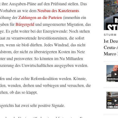
 ihre Ausgaben-Pläne auf den Prüfstand stellen. Das
n Vorhaben an wie dem
Neubau des Kanzleramts
Erhöhung der
Zahlungen an die Parteien
(immerhin ein
gaben für
Bürgergeld
und umgesteuerter Migration, das
äge. Es geht weiter bei der Energiewende: Noch stehen
STURM 
at zu verantwortende Investitionsruinen, die sofort
Ist Deu
en, wenn sie bloß dürften. Jedes Windrad, das nicht
Ceuta-
dstrom, der nicht zu übersteigerten Kosten ins Netz
Marco 
hter und preiswerter. So könnten im Nu Milliarden
nanzierung des Unwirtschaftlichen ausgegeben werden.
fen und eine echte Reformkoalition werden. Könnte,
inden, wenden, drehen und verbiegen und versuchen, die
hen, ob das so klappt.
erichts hat zwei sehr positive Signale.