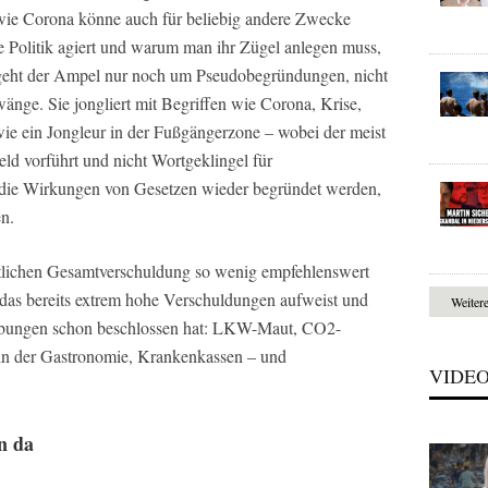
wie Corona könne auch für beliebig andere Zwecke
die Politik agiert und warum man ihr Zügel anlegen muss,
 geht der Ampel nur noch um Pseudobegründungen, nicht
e. Sie jongliert mit Begriffen wie Corona, Krise,
ie ein Jongleur in der Fußgängerzone – wobei der meist
ld vorführt und nicht Wortgeklingel für
die Wirkungen von Gesetzen wieder begründet werden,
en.
tlichen Gesamtverschuldung so wenig empfehlenswert
das bereits extrem hohe Verschuldungen aufweist und
Weiter
ebungen schon beschlossen hat: LKW-Maut, CO2-
in der Gastronomie, Krankenkassen – und
VIDE
n da