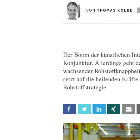
VON
THOMAS KOLBE
Der Boom der künstlichen Inte
Konjunktur. Allerdings geht d
wachsender Rohstoffknappheit
setzt auf die heilenden Kräfte
Rohstoffstrategie.
Facebook
Twitter
Linkedin
Xing
Em