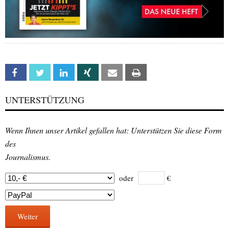
Facebook
Twitter
Linkedin
Xing
Email
Print
UNTERSTÜTZUNG
Wenn Ihnen unser Artikel gefallen hat: Unterstützen Sie diese Form
des
Journalismus.
oder
€
Weiter