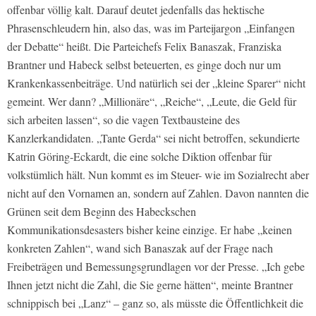
offenbar völlig kalt. Darauf deutet jedenfalls das hektische
Phrasenschleudern hin, also das, was im Parteijargon „Einfangen
der Debatte“ heißt. Die Parteichefs Felix Banaszak, Franziska
Brantner und Habeck selbst beteuerten, es ginge doch nur um
Krankenkassenbeiträge. Und natürlich sei der „kleine Sparer“ nicht
gemeint. Wer dann? „Millionäre“, „Reiche“, „Leute, die Geld für
sich arbeiten lassen“, so die vagen Textbausteine des
Kanzlerkandidaten. „Tante Gerda“ sei nicht betroffen, sekundierte
Katrin Göring-Eckardt, die eine solche Diktion offenbar für
volkstümlich hält. Nun kommt es im Steuer- wie im Sozialrecht aber
nicht auf den Vornamen an, sondern auf Zahlen. Davon nannten die
Grünen seit dem Beginn des Habeckschen
Kommunikationsdesasters bisher keine einzige. Er habe „keinen
konkreten Zahlen“, wand sich Banaszak auf der Frage nach
Freibeträgen und Bemessungsgrundlagen vor der Presse. „Ich gebe
Ihnen jetzt nicht die Zahl, die Sie gerne hätten“, meinte Brantner
schnippisch bei „Lanz“ – ganz so, als müsste die Öffentlichkeit die