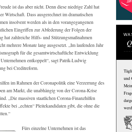
reude ist das aber nicht. Denn diese niedrige Zahl hat
er Wirtschaft. Dass ausgerechnet im dramatischen
men insolvent werden als in den vorangegangenen
atlichen Eingriffen zur Abfederung der Folgen der
WA
g hat zahlreiche Hilfs- und Stützungsmaßnahmen
Q
icht mehrere Monate lang ausgesetzt. „Im laufenden Jahr
eismograph für die gesamtwirtschaftliche Entwicklung
 Unternehmen entkoppelt“, sagt Patrik-Ludwig
ung bei Creditreform.
Tägl
und 
hilfen im Rahmen der Coronapolitik eine Verzerrung des
Mein
ben am Markt, die unabhängig von der Corona-Krise
Frage
sind. „Die massiven staatlichen Corona-Finanzhilfen
darg
fekte bei „echten“ Pleitekandidaten gibt, die ohne die
werd
tten.“
Fürs einzelne Unternehmen ist das