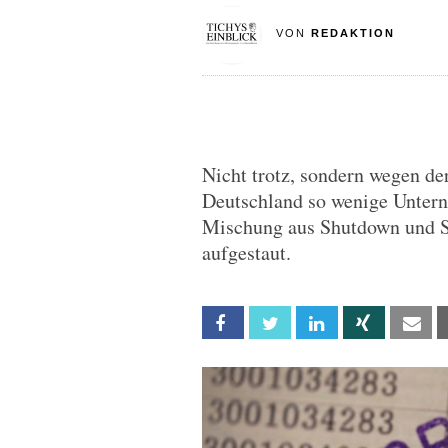
VON
REDAKTION
Nicht trotz, sondern wegen de
Deutschland so wenige Untern
Mischung aus Shutdown und St
aufgestaut.
Facebook
Twitter
Linkedin
Xing
Em