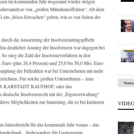
en im kommenden Jahr insgesamt wieder steigen
er Jahresanalyse von „großen Mitnahmeeffekten“. Ab dem
fs ein „böses Erwachen“ geben, wie es von Seiten der
 durch die Aussetzung der Insolvenzantragspflicht
in deutlicher Anstieg der Insolvenzen war dagegen bei
So stieg die Zahl der Insolvenzverfahren in den
 Euro (plus 26,4 Prozent) und 25,0 bis 50,0 Mio. Euro
rdopplung der Fallzahlen war bei Unternehmen mit mehr
erzeichnen. Für solche großen Unternehmen – zum
Weiter
ERIA KARSTADT KAUFHOF, oder das
deutsche Insolvenzrecht mit der „Eigenverwaltung“
tive Möglichkeiten zur Sanierung, die es bei kleineren
VIDE
im Jahresbericht für das kommende Jahr voraus – das
 Bundesbank. „Insbesondere für Gastronomie,