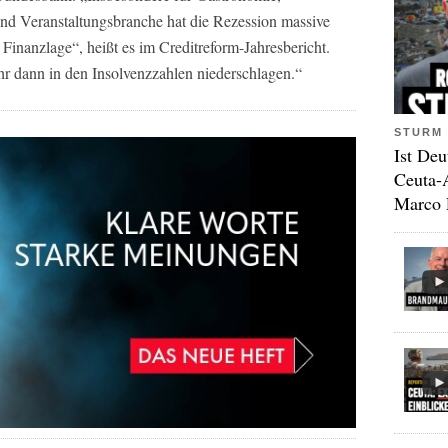
und Veranstaltungsbranche hat die Rezession massive
Finanzlage“, heißt es im Creditreform-Jahresbericht.
 dann in den Insolvenzzahlen niederschlagen.“
STURM 
Ist Deu
Ceuta-
Marco 