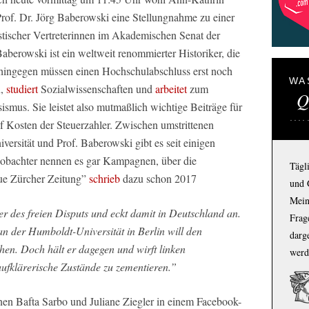
Prof. Dr. Jörg Baberowski eine Stellungnahme zu einer
istischer Vertreterinnen im Akademischen Senat der
Baberowski ist ein weltweit renommierter Historiker, die
ngegen müssen einen Hochschulabschluss erst noch
WA
,
studiert
Sozialwissenschaften und
arbeitet
zum
Q
smus. Sie leistet also mutmaßlich wichtige Beiträge für
 Kosten der Steuerzahler. Zwischen umstrittenen
ersität und Prof. Baberowski gibt es seit einigen
obachter nennen es gar Kampagnen, über die
Tägl
ue Zürcher Zeitung”
schrieb
dazu schon 2017
und 
Mein
er des freien Disputs und eckt damit in Deutschland an.
Frage
 an der Humboldt-Universität in Berlin will den
darg
en. Doch hält er dagegen und wirft linken
werd
oraufklärerische Zustände zu zementieren.”
nen Bafta Sarbo und Juliane Ziegler in einem Facebook-