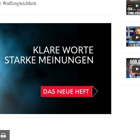
e Waffengleichheit.
ail
Print