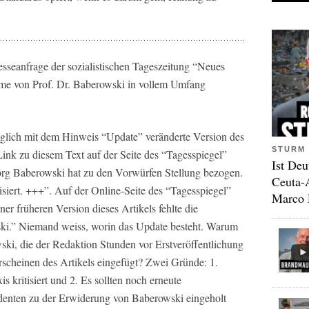
esseanfrage der sozialistischen Tageszeitung “Neues
hme von Prof. Dr. Baberowski in vollem Umfang
iglich mit dem Hinweis “Update” veränderte Version des
STURM 
ink zu diesem Text auf der Seite des “Tagesspiegel”
Ist Deu
 Jörg Baberowski hat zu den Vorwürfen Stellung bezogen.
Ceuta-
siert. +++”. Auf der Online-Seite des “Tagesspiegel”
Marco 
ner früheren Version dieses Artikels fehlte die
ki.” Niemand weiss, worin das Update besteht. Warum
ki, die der Redaktion Stunden vor Erstveröffentlichung
rscheinen des Artikels eingefügt? Zwei Gründe: 1.
is kritisiert und 2. Es sollten noch erneute
denten zu der Erwiderung von Baberowski eingeholt