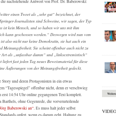
 die nachstehende Antwort von Prof. Dr. Baberowski:
itter einen Tweet als „sehr gut“ bezeichnet, der
 Springer-Journalisten sind Schweine, wir sagen, der Typ
das ist kein Mensch, und so haben wir uns mit ihm
lich kann geschossen werden.“ Deswegen wird nun vom
e ist also nicht nur keine Demokratin, sie hat auch ein
nd Meinungsfreiheit. Sie scheint offenbar auch nicht zu
r Art als „unfassbar dumm“ und „linksextremistisch“
 liefert fast jeden Tag neues Beweismaterial für diese
ine Äußerungen von der Meinungsfreiheit gedeckt.
te Story und deren Protagonisten in ein etwas
 Dem “Tagesspiegel” offenbar nicht, denn er verschwieg
Weiter
m erst 14:54 Uhr online gegangenen Text komplett.
a Barthels, ohne Gegenrede, die vorverurteilende
Jörg Baberowski an“
. Es muss halt jeder selbst
VIDE
e Standards opfert, wenn es darum geht, Haltung zu