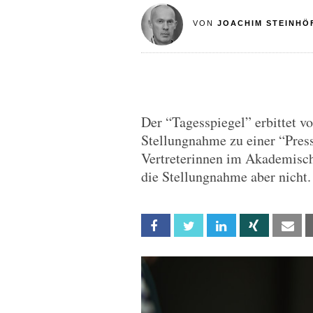
VON
JOACHIM STEINHÖ
Der “Tagesspiegel” erbittet v
Stellungnahme zu einer “Press
Vertreterinnen im Akademisch
die Stellungnahme aber nicht.
Facebook
Twitter
Linkedin
Xing
Em