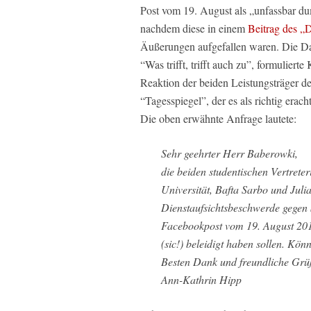
Post vom 19. August als „unfassbar du
nachdem diese in einem
Beitrag des „
Äußerungen aufgefallen waren. Die Da
“Was trifft, trifft auch zu”, formulier
Reaktion der beiden Leistungsträger
“Tagesspiegel”, der es als richtig erac
Die oben erwähnte Anfrage lautete:
Sehr geehrter Herr Baberowki,
die beiden studentischen Vertret
Universität, Bafta Sarbo und Julia
Dienstaufsichtsbeschwerde gegen S
Facebookpost vom 19. August 201
(sic!) beleidigt haben sollen. Kö
Besten Dank und freundliche Grü
Ann-Kathrin Hipp