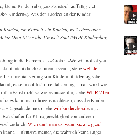
 kleine Kinder (übrigens statistisch auffällig viel
»Öko-Kindern«). Aus den Liedzeilen der Kinder:
Kotelett, ein Kotelett, ein Kotelett, weil Discounter-
t. Meine Oma ist ‘ne alte Umwelt-Sau! (WDR-Kinderchor,
ohung in die Kamera, als »Greta«: »We will not let you
h damit nicht durchkommen lassen.«, siehe
welt.de,
he Instrumentalisierung von Kindern für ideologische
arauf, es sei nicht Instrumentalisierung – man wirkt wie
uft: »Es ist nicht so wie es aussieht!«, siehe
WDR 2 bei
rchores kann man übrigens nachlesen, dass die Kinder
 via »Tagesakademie« (siehe
wdr-kinderchor.de
: »[…]
 Botschafter für Klimagerechtigkeit von anderen
zwischendurch:
Wie nennt man es, wenn sie alle gleich
h kenne – inklusive meiner, die wahrlich keine Engel