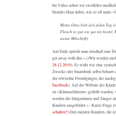
Im Video sehen wir zweifellos niedliche,
blondes Haar dabei, wie so oft unter 
Meine Oma brät sich jeden Tag ein 
Fleisch so gut wie gar nix koste
meine Mitschrift)
Am Ende spricht man ernsthaft eine Dr
get away with this.« (»Wir werden euc
28.12.2019
). Es wirkt wie eine zynisc
Zwecke (der Staatsfunk selbst beharrt d
der erwischte Fremdgänger, der nackig r
Facebook
). Auf der Website des Kinde
zu »Klimaschützern« gedrillt wurden,
werden die Sängerinnen und Sänger als
Kindern ausgebildet.«– Kurze Frage 
schalten?
) Den meisten Kindern, die ic