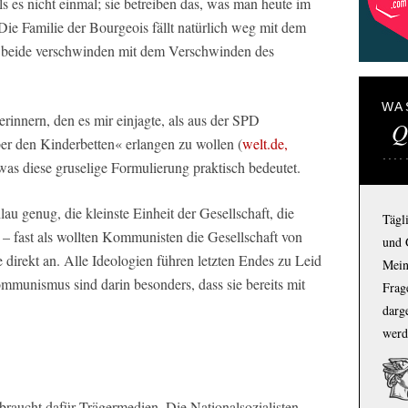
s es nicht einmal; sie betreiben das, was man heute im
ie Familie der Bourgeois fällt natürlich weg mit dem
d beide verschwinden mit dem Verschwinden des
WA
rinnern, den es mir einjagte, als aus der SPD
Q
er den Kinderbetten« erlangen zu wollen (
welt.de,
, was diese gruselige Formulierung praktisch bedeutet.
au genug, die kleinste Einheit der Gesellschaft, die
Tägl
 – fast als wollten Kommunisten die Gesellschaft von
und 
se direkt an. Alle Ideologien führen letzten Endes zu Leid
Mein
mmunismus sind darin besonders, dass sie bereits mit
Frage
darg
werd
 braucht dafür Trägermedien. Die Nationalsozialisten