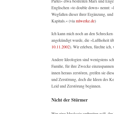
Partei« etwa bestreiten Marx und Engel
Englischen »to double down« nennt: »D
Wegfallen dieser ihrer Ergänzung, un
Kapitals.« (via
mlwerke.de
)
Ich kann mich noch an den Schrecken e
angekündigt wurde, die »Lufthoheit üb
10.11.2002
). Wir erleben, fürchte ich
Andere Ideologien sind wenigstens schl
Familie, für ihre Zwecke einzuspannen
innen heraus zerstören, greifen sie die
und Zerstörung, doch die Ideen des Ko
Leid und Zerstörung beginnen.
Nicht der Stürmer
Wer eine Ideologie verbreiten will, der