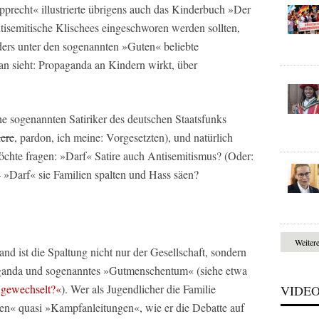
pprecht« illustrierte übrigens auch das Kinderbuch »Der
ntisemitische Klischees eingeschworen werden sollten,
nders unter den sogenannten »Guten« beliebte
 sieht: Propaganda an Kindern wirkt, über
he sogenannten Satiriker des deutschen Staatsfunks
iere
, pardon, ich meine: Vorgesetzten), und natürlich
öchte fragen: »Darf« Satire auch Antisemitismus? (Oder:
– »Darf« sie Familien spalten und Hass säen?
Weiter
and ist die Spaltung nicht nur der Gesellschaft, sondern
paganda und sogenanntes »Gutmenschentum« (siehe etwa
 gewechselt?«
). Wer als Jugendlicher die Familie
VIDE
ten« quasi »Kampfanleitungen«, wie er die Debatte auf