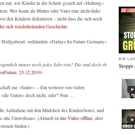
ten mir, wie Kinder in der Schule gezielt auf »Haltung«
ern. Wer heute als Mutter oder Vater eine nicht-linke
t vor den Kindern diskutieren – nicht dass die sich noch
 der sich wiederholenden Geschichte
.
Heiligabend, verkündete »Fridays for Future Germany«
DIE LA
igentlich immer noch jedes Jahr rein? Die sind doch eh
Stoppt
rFuture, 23.12.2019
)
schaft zur »Satire«. – Ein weiterer von vielen
n »die Guten« doch nicht, oder? Nun …
n die Aufnahme mit den Mädchen des Kinderchores, und
 alte Umweltsau«. (Aktuell ist
das Video offline
, aber
rsionen finden.)