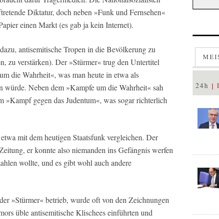
ftretende Diktatur, doch neben »Funk und Fernsehen«
Papier einen Markt (es gab ja kein Internet).
 dazu, antisemitische Tropen in die Bevölkerung zu
MEI
n, zu verstärken). Der »Stürmer« trug den Untertitel
m die Wahrheit«, was man heute in etwa als
24h
zen würde. Neben dem »Kampfe um die Wahrheit« sah
im »Kampf gegen das Judentum«, was sogar richterlich
 etwa mit dem heutigen Staatsfunk vergleichen. Der
 Zeitung, er konnte also niemanden ins Gefängnis werfen
zahlen wollte, und es gibt wohl auch andere
 der »Stürmer« betrieb, wurde oft von den Zeichnungen
mors üble antisemitische Klischees einführten und