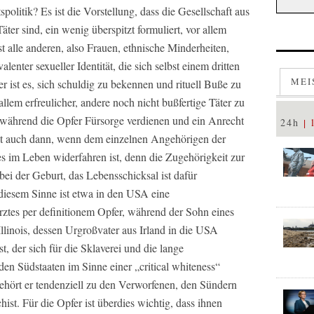
tspolitik? Es ist die Vorstellung, dass die Gesellschaft aus
ter sind, ein wenig überspitzt formuliert, vor allem
t alle anderen, also Frauen, ethnische Minderheiten,
nter sexueller Identität, die sich selbst einem dritten
MEI
 ist es, sich schuldig zu bekennen und rituell Buße zu
allem erfreulicher, andere noch nicht bußfertige Täter zu
während die Opfer Fürsorge verdienen und ein Anrecht
24h
lt auch dann, wenn dem einzelnen Angehörigen der
s im Leben widerfahren ist, denn die Zugehörigkeit zur
ei der Geburt, das Lebensschicksal ist dafür
 diesem Sinne ist etwa in den USA eine
rztes per definitionem Opfer, während der Sohn eines
Illinois, dessen Urgroßvater aus Irland in die USA
t, der sich für die Sklaverei und die lange
en Südstaaten im Sinne einer „critical whiteness“
 gehört er tendenziell zu den Verworfenen, den Sündern
hist. Für die Opfer ist überdies wichtig, dass ihnen