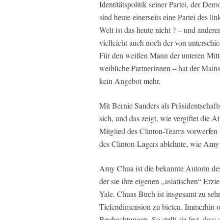
Identitätspolitik seiner Partei, der D
sind heute einerseits eine Partei des l
Welt ist das heute nicht ? – und ander
vielleicht auch noch der von untersch
Für den weißen Mann der unteren Mittel
weibliche Partnerinnen – hat der Mai
kein Angebot mehr.
Mit Bernie Sanders als Präsidentschaf
sich, und das zeigt, wie vergiftet di
Mitglied des Clinton-Teams vorwerfen las
des Clinton-Lagers ablehnte, wie Amy 
Amy Chua ist die bekannte Autorin de
der sie ihre eigenen „asiatischen“ Erzie
Yale. Chuas Buch ist insgesamt zu seh
Tiefendimension zu bieten. Immerhin of
Beobachtungen. So stellt sie fest, dass 