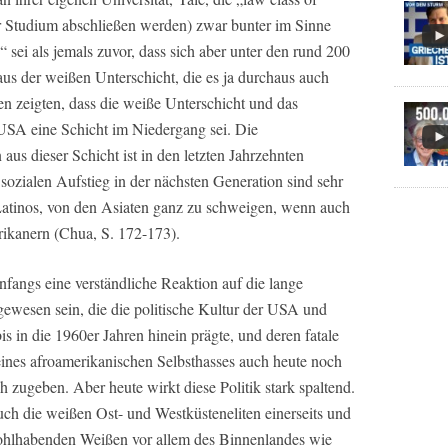
hr Studium abschließen werden) zwar bunter im Sinne
“ sei als jemals zuvor, dass sich aber unter den rund 200
us der weißen Unterschicht, die es ja durchaus auch
n zeigten, dass die weiße Unterschicht und das
USA eine Schicht im Niedergang sei. Die
s dieser Schicht ist in den letzten Jahrzehnten
 sozialen Aufstieg in der nächsten Generation sind sehr
 Latinos, von den Asiaten ganz zu schweigen, wenn auch
rikanern (Chua, S. 172-173).
nfangs eine verständliche Reaktion auf die lange
gewesen sein, die die politische Kultur der USA und
s in die 1960er Jahren hinein prägte, und deren fatale
ines afroamerikanischen Selbsthasses auch heute noch
h zugeben. Aber heute wirkt diese Politik stark spaltend.
uch die weißen Ost- und Westküsteneliten einerseits und
ohlhabenden Weißen vor allem des Binnenlandes wie