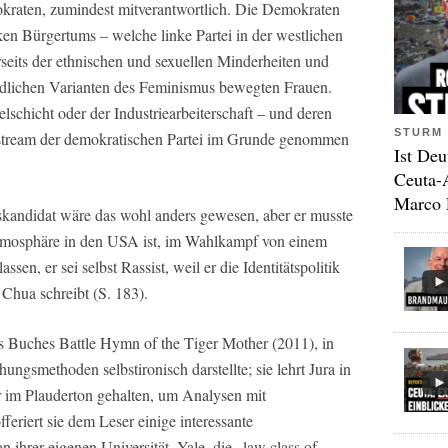
emokraten, zumindest mitverantwortlich. Die Demokraten
inken Bürgertums – welche linke Partei in der westlichen
erseits der ethnischen und sexuellen Minderheiten und
iedlichen Varianten des Feminismus bewegten Frauen.
schicht oder der Industriearbeiterschaft – und deren
STURM 
nstream der demokratischen Partei im Grunde genommen
Ist Deu
Ceuta-
Marco 
tskandidat wäre das wohl anders gewesen, aber er musste
e Atmosphäre in den USA ist, im Wahlkampf von einem
sen, er sei selbst Rassist, weil er die Identitätspolitik
Chua schreibt (S. 183).
s Buches Battle Hymn of the Tiger Mother (2011), in
hungsmethoden selbstironisch darstellte; sie lehrt Jura in
r im Plauderton gehalten, um Analysen mit
feriert sie dem Leser einige interessante
an ihrer eigenen Universität, Yale, die „law class of