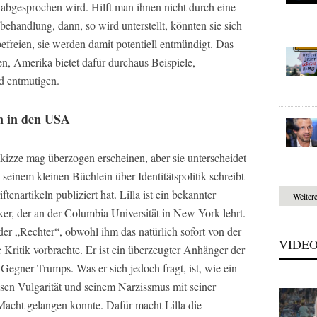
 abgesprochen wird. Hilft man ihnen nicht durch eine
behandlung, dann, so wird unterstellt, könnten sie sich
befreien, sie werden damit potentiell entmündigt. Das
, Amerika bietet dafür durchaus Beispiele,
d entmutigen.
en in den USA
kizze mag überzogen erscheinen, aber sie unterscheidet
seinem kleinen Büchlein über Identitätspolitik schreibt
tenartikeln publiziert hat. Lilla ist ein bekannter
Weiter
iker, der an der Columbia Universität in New York lehrt.
oder „Rechter“, obwohl ihm das natürlich sofort von der
VIDE
 Kritik vorbrachte. Er ist ein überzeugter Anhänger der
Gegner Trumps. Was er sich jedoch fragt, ist, wie ein
en Vulgarität und seinem Narzissmus mit seiner
acht gelangen konnte. Dafür macht Lilla die