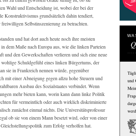
en Wahl und Entscheidung ist, wobei der bei der
e Konstruktivismus grundsätzlich dahin tendiert,
 freiwilligen Selbstinszenierung zu betrachten.
WA
tstanden und hat dort auch heute noch ihre meisten
Q
 in dem Maße nach Europa aus, wie die linken Parteien
haft und den Gewerkschaften verlieren und sich eine neue
s wohlige Schuldgefühl eines linken Bürgertums, der
an sie in Frankreich nennen würde, gegenüber
Tägl
eich mit einer Abneigung gegen allzu hohe Steuern und
und 
ezahlbaren Ausbau des Sozialstaates verbindet. Wenn
Mein
tungen mehr bieten kann, worin kann dann linke Politik
Frage
hten für vermeintlich oder auch wirklich diskriminierte
darg
alisch zunächst einmal nichts. Die Universitätsprofessur
werd
 egal ob sie von einem Mann besetzt wird, oder von einer
 Gleichstellungspolitik zum Erfolg verholfen hat.