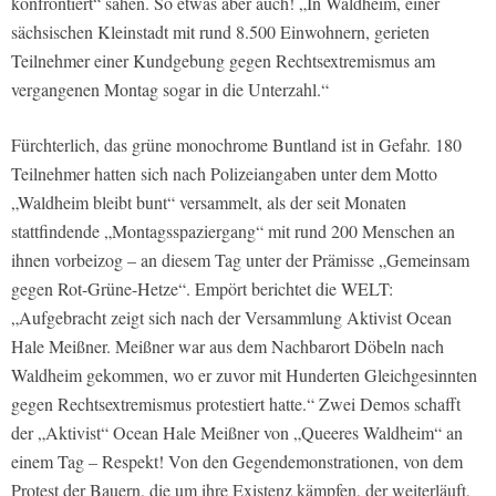
konfrontiert“ sahen. So etwas aber auch! „In Waldheim, einer
sächsischen Kleinstadt mit rund 8.500 Einwohnern, gerieten
Teilnehmer einer Kundgebung gegen Rechtsextremismus am
vergangenen Montag sogar in die Unterzahl.“
Fürchterlich, das grüne monochrome Buntland ist in Gefahr. 180
Teilnehmer hatten sich nach Polizeiangaben unter dem Motto
„Waldheim bleibt bunt“ versammelt, als der seit Monaten
stattfindende „Montagsspaziergang“ mit rund 200 Menschen an
ihnen vorbeizog – an diesem Tag unter der Prämisse „Gemeinsam
gegen Rot-Grüne-Hetze“. Empört berichtet die WELT:
„Aufgebracht zeigt sich nach der Versammlung Aktivist Ocean
Hale Meißner. Meißner war aus dem Nachbarort Döbeln nach
Waldheim gekommen, wo er zuvor mit Hunderten Gleichgesinnten
gegen Rechtsextremismus protestiert hatte.“ Zwei Demos schafft
der „Aktivist“ Ocean Hale Meißner von „Queeres Waldheim“ an
einem Tag – Respekt! Von den Gegendemonstrationen, von dem
Protest der Bauern, die um ihre Existenz kämpfen, der weiterläuft,