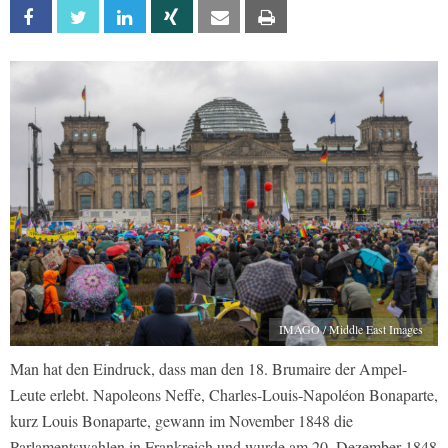
Facebook
Twitter
Linkedin
Xing
Email
Print
IMAGO / Middle East Images
Man hat den Eindruck, dass man den 18. Brumaire der Ampel-
Leute erlebt. Napoleons Neffe, Charles-Louis-Napoléon Bonaparte,
kurz Louis Bonaparte, gewann im November 1848 die
Parlamentswahlen in Frankreich und wurde am 20. Dezember 1848