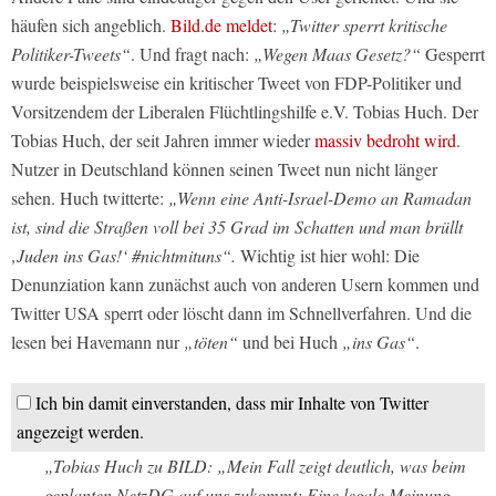
häufen sich angeblich.
Bild.de meldet
:
„Twitter sperrt kritische
Politiker-Tweets“
. Und fragt nach:
„Wegen Maas Gesetz?“
Gesperrt
wurde beispielsweise ein kritischer Tweet von FDP-Politiker und
Vorsitzendem der Liberalen Flüchtlingshilfe e.V. Tobias Huch. Der
Tobias Huch, der seit Jahren immer wieder
massiv bedroht wird
.
Nutzer in Deutschland können seinen Tweet nun nicht länger
sehen. Huch twitterte:
„Wenn eine Anti-Israel-Demo an Ramadan
ist, sind die Straßen voll bei 35 Grad im Schatten und man brüllt
‚Juden ins Gas!‘ #nichtmituns“.
Wichtig ist hier wohl: Die
Denunziation kann zunächst auch von anderen Usern kommen und
Twitter USA sperrt oder löscht dann im Schnellverfahren. Und die
lesen bei Havemann nur
„töten“
und bei Huch
„ins Gas“
.
Ich bin damit einverstanden, dass mir Inhalte von Twitter
angezeigt werden.
„Tobias Huch zu BILD: „Mein Fall zeigt deutlich, was beim
geplanten NetzDG auf uns zukommt: Eine legale Meinung