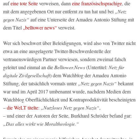
auf
eine tote Seite
verweisen, dann
eine französischsprachige
, die
mit dem angegebenen Ort nur entfernt zu tun hat und bei
„Netz
gegen Nazis“
auf eine Unterseite der Amadeu Antonio Stiftung mit
dem Titel
„belltower news“
verweist.
Wer sich beschwert über Beleidigungen, wird also von Twitter nicht
etwa an eine ausgelagerte Twitter-Beschwerdestelle der
vertrauenswürdigen Partner verwiesen, sondern zweimal falsch
geleitet und einmal an die
Belltower.News
(Untertitel:
Netz für
digitale Zivilgesellschaft
) dem Watchblog der Amadeu Antonio
Stiftung, der tatsächlich vormals unter
„Netz gegen Nazis“
bekannt
war und im April 2017 umbenannt wurde, nachdem Medien dem
Watchblog Oberflächlichkeit und Kontraproduktivität bescheinigten
–
die WeLT titelte
:
„Nutzloses Netz gegen Nazis“
,
– und einer der Autoren der Seite, Burkhard Schröder befand gar:
„Das alles wirkt wie Moraltheologie.“