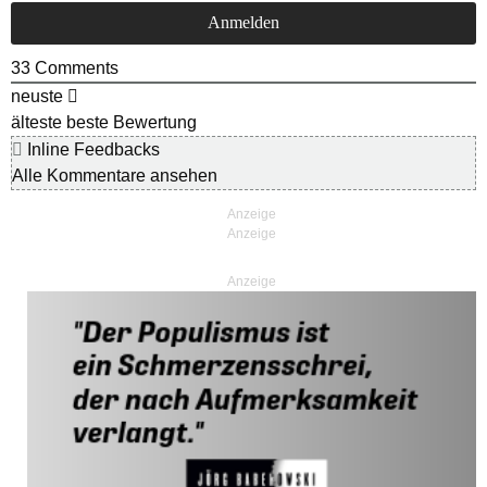
33
Comments
neuste
älteste
beste Bewertung
Inline Feedbacks
Alle Kommentare ansehen
Anzeige