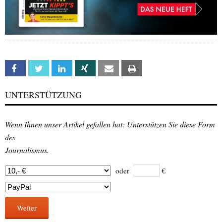
Facebook
Twitter
Linkedin
Xing
Email
Print
UNTERSTÜTZUNG
Wenn Ihnen unser Artikel gefallen hat: Unterstützen Sie diese Form
des
Journalismus.
oder
€
Weiter