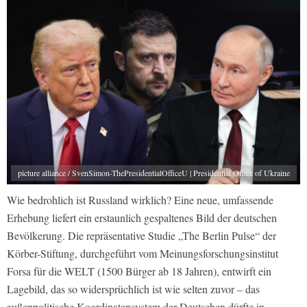
picture alliance / SvenSimon-ThePresidentialOfficeU | Presidential Office of Ukraine
Wie bedrohlich ist Russland wirklich? Eine neue, umfassende
Erhebung liefert ein erstaunlich gespaltenes Bild der deutschen
Bevölkerung. Die repräsentative Studie „The Berlin Pulse“ der
Körber-Stiftung, durchgeführt vom Meinungsforschungsinstitut
Forsa für die WELT (1500 Bürger ab 18 Jahren), entwirft ein
Lagebild, das so widersprüchlich ist wie selten zuvor – das
außenpolitische Koordinatensystem der Deutschen dürfte in