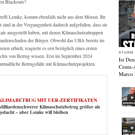
hen Blackouts?
effi Lemke, kommt ebenfalls nicht aus dem Morast. Ihr
ind in der Vergangenheit dadurch aufgefallen, dass sie
ikate ausgestellt haben, mit denen Klimaschutzattrappen
iardenschaden der Bürger. Obwohl das UBA bereits im
en erhielt, reagierte es erst bezüglich eines ersten
STURM 
nichts von Betrug wissen. Erst im September 2024
Ist Deu
utmaßliche Betrugsfälle mit Klimaschutzprojekten.
Ceuta-
Marco 
KLIMABETRUG MIT UER-ZERTIFIKATEN
Milliardenschwerer Klimaschutzbetrug größer als
gedacht – aber Lemke will bleiben