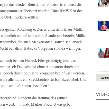
geln das wieder. Bitte darauf konzentrieren, dass die
gangsparameter übersetzt werden. Bitte BMWK in der
 die ÜNB meckern sollten.“
etzagentur-Abteilung 6. Zerres untersteht Klaus Müller,
gentlich neutral sein sollte. Stattdessen betreibt Müller
zbetreiber, die alten Meckertanten, sollten schließlich
Recht behalten. Habecks Vorgaben sind da wichtiger.
an auch bei den Habeck-Files großzügig über das
echnen, ob Deutschland ohne Atomstrom durch den
te jedoch durch politische Vorgaben beeinflusst werden.
Weiter
äre allenfalls ein Streckbetrieb für Isar akzeptabel. Und
politisch dafür etwas bezahlen.“
VIDE
Vordergrund. Sondern die Rettung des grünen
ben würde – müsste Markus Söder etwas geben.