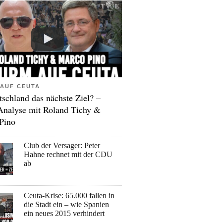
AUF CEUTA
tschland das nächste Ziel? –
Analyse mit Roland Tichy &
Pino
Club der Versager: Peter
Hahne rechnet mit der CDU
ab
Ceuta-Krise: 65.000 fallen in
die Stadt ein – wie Spanien
ein neues 2015 verhindert