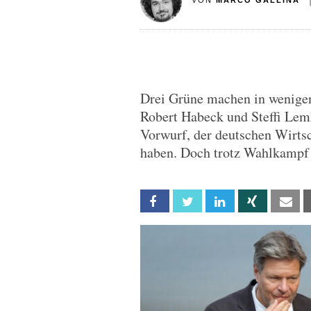
VON
MARCO GALLINA
Drei Grüne machen in wenigen
Robert Habeck und Steffi Lemk
Vorwurf, der deutschen Wirtsc
haben. Doch trotz Wahlkampf 
Facebook
Twitter
Linkedin
Xing
Em