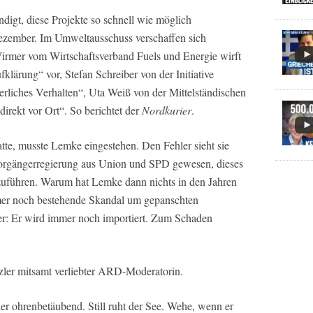
igt, diese Projekte so schnell wie möglich
Dezember. Im Umweltausschuss verschaffen sich
Wirmer vom Wirtschaftsverband Fuels und Energie wirft
lärung“ vor, Stefan Schreiber von der Initiative
erliches Verhalten“, Uta Weiß von der Mittelständischen
direkt vor Ort“. So berichtet der
Nordkurier
.
atte, musste Lemke eingestehen. Den Fehler sieht sie
 Vorgängerregierung aus Union und SPD gewesen, dieses
zuführen. Warum hat Lemke dann nichts in den Jahren
er noch bestehende Skandal um gepanschten
ter: Er wird immer noch importiert. Zum Schaden
nzler mitsamt verliebter ARD-Moderatorin.
r ohrenbetäubend. Still ruht der See. Wehe, wenn er