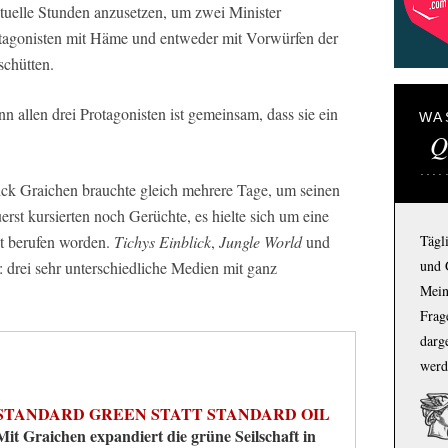
uelle Stunden anzusetzen, um zwei Minister
otagonisten mit Häme und entweder mit Vorwürfen der
schütten.
nn allen drei Protagonisten ist gemeinsam, dass sie ein
WA
Q
ick Graichen brauchte gleich mehrere Tage, um seinen
st kursierten noch Gerüchte, es hielte sich um eine
cht berufen worden.
Tichys Einblick
,
Jungle World
und
Tägl
und 
t: drei sehr unterschiedliche Medien mit ganz
Mein
Frage
darg
werd
STANDARD GREEN STATT STANDARD OIL
Mit Graichen expandiert die grüne Seilschaft in