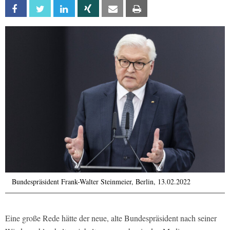
Facebook
Twitter
Linkedin
Xing
Email
Print
Bundespräsident Frank-Walter Steinmeier, Berlin, 13.02.2022
Eine große Rede hätte der neue, alte Bundespräsident nach seiner