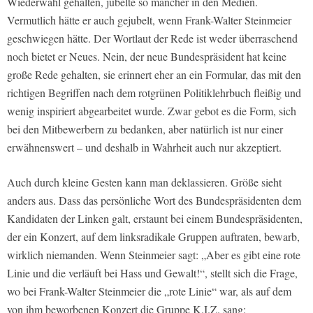
Wiederwahl gehalten, jubelte so mancher in den Medien.
Vermutlich hätte er auch gejubelt, wenn Frank-Walter Steinmeier
geschwiegen hätte. Der Wortlaut der Rede ist weder überraschend
noch bietet er Neues. Nein, der neue Bundespräsident hat keine
große Rede gehalten, sie erinnert eher an ein Formular, das mit den
richtigen Begriffen nach dem rotgrünen Politiklehrbuch fleißig und
wenig inspiriert abgearbeitet wurde. Zwar gebot es die Form, sich
bei den Mitbewerbern zu bedanken, aber natürlich ist nur einer
erwähnenswert – und deshalb in Wahrheit auch nur akzeptiert.
Auch durch kleine Gesten kann man deklassieren. Größe sieht
anders aus. Dass das persönliche Wort des Bundespräsidenten dem
Kandidaten der Linken galt, erstaunt bei einem Bundespräsidenten,
der ein Konzert, auf dem linksradikale Gruppen auftraten, bewarb,
wirklich niemanden. Wenn Steinmeier sagt: „Aber es gibt eine rote
Linie und die verläuft bei Hass und Gewalt!“, stellt sich die Frage,
wo bei Frank-Walter Steinmeier die „rote Linie“ war, als auf dem
von ihm beworbenen Konzert die Gruppe K.I.Z. sang: