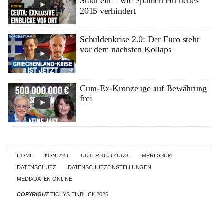
Stadt ein – wie Spanien ein neues
2015 verhindert
Schuldenkrise 2.0: Der Euro steht
vor dem nächsten Kollaps
Cum-Ex-Kronzeuge auf Bewährung
frei
Skip to content
HOME
KONTAKT
UNTERSTÜTZUNG
IMPRESSUM
DATENSCHUTZ
DATENSCHUTZEINSTELLUNGEN
MEDIADATEN ONLINE
COPYRIGHT
TICHYS EINBLICK 2026