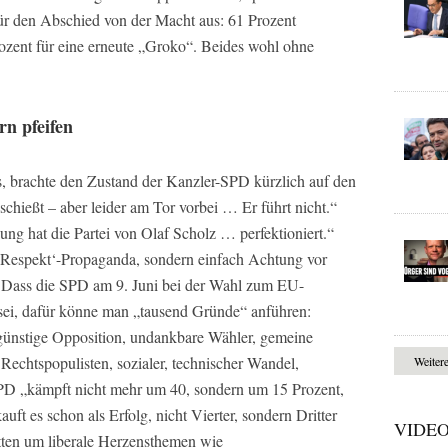
ür den Abschied von der Macht aus: 61 Prozent
rozent für eine erneute „Groko“. Beides wohl ohne
n pfeifen
, brachte den Zustand der Kanzler-SPD kürzlich auf den
schießt – aber leider am Tor vorbei … Er führt nicht.“
g hat die Partei von Olaf Scholz … perfektioniert.“
Respekt‘-Propaganda, sondern einfach Achtung vor
 Dass die SPD am 9. Juni bei der Wahl zum EU-
 sei, dafür könne man „tausend Gründe“ anführen:
sgünstige Opposition, undankbare Wähler, gemeine
Rechtspopulisten, sozialer, technischer Wandel,
Weiter
SPD „kämpft nicht mehr um 40, sondern um 15 Prozent,
uft es schon als Erfolg, nicht Vierter, sondern Dritter
VIDE
ten um liberale Herzensthemen wie