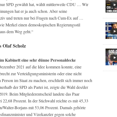
 nur SPD gewählt hat, wählt mittlerweile CDU … Wir
nungen hat er ja auch schon. Aber seine
ktiv und treten nur bei Fragen nach Cum-Ex auf …
 wie Merkel einen demoskopischen Regierungsstil
g aus dem Weg geht.“
s Olaf Scholz
 im Kabinett eine sehr dünne Personaldecke
Dezember 2021 auf die Idee kommen konnte, eine
recht zur Verteidigungsministerin oder eine nicht
n Person im Staat zu machen, erschließt sich immer noch
nerhalb der SPD als Partei ist, zeigte die Wahl des/der
019. Beim Mitgliederentscheid landete das Paar
 22,68 Prozent. In der Stichwahl reichte es mit 45,33
n/Walter-Borjans mit 53,06 Prozent. Damals gehörte
esfinanzminister und Vizekanzler gegen solche