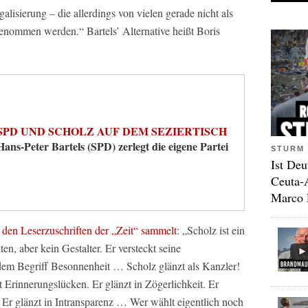
lisierung – die allerdings von vielen gerade nicht als
enommen werden.“ Bartels’ Alternative heißt Boris
SPD UND SCHOLZ AUF DEM SEZIERTISCH
Hans-Peter Bartels (SPD) zerlegt die eigene Partei
STURM 
Ist Deu
Ceuta-
Marco 
n
den Leserzuschriften der „Zeit“ sammelt
: „Scholz ist ein
en, aber kein Gestalter. Er versteckt seine
dem Begriff Besonnenheit … Scholz glänzt als Kanzler!
t Erinnerungslücken. Er glänzt in Zögerlichkeit. Er
 Er glänzt in Intransparenz … Wer wählt eigentlich noch