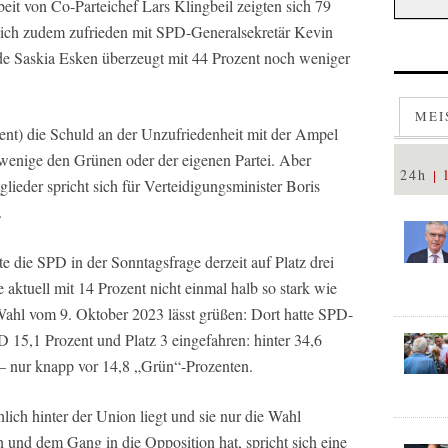
eit von Co-Parteichef Lars Klingbeil zeigten sich 79
 sich zudem zufrieden mit SPD-Generalsekretär Kevin
de Saskia Esken überzeugt mit 44 Prozent noch weniger
MEI
ent) die Schuld an der Unzufriedenheit mit der Ampel
wenige den Grünen oder der eigenen Partei. Aber
24h
lieder spricht sich für Verteidigungsminister Boris
.
te die SPD in der Sonntagsfrage derzeit auf Platz drei
e aktuell mit 14 Prozent nicht einmal halb so stark wie
hl vom 9. Oktober 2023 lässt grüßen: Dort hatte SPD-
 15,1 Prozent und Platz 3 eingefahren: hinter 34,6
 nur knapp vor 14,8 „Grün“-Prozenten.
lich hinter der Union liegt und sie nur die Wahl
 und dem Gang in die Opposition hat, spricht sich eine