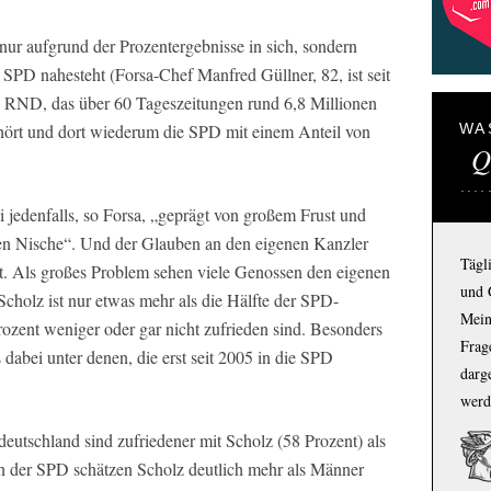
nur aufgrund der Prozentergebnisse in sich, sondern
r SPD nahesteht (Forsa-Chef Manfred Güllner, 82, ist seit
s RND, das über 60 Tageszeitungen rund 6,8 Millionen
ört und dort wiederum die SPD mit einem Anteil von
WA
Q
jedenfalls, so Forsa, „geprägt von großem Frust und
ken Nische“. Und der Glauben an den eigenen Kanzler
Tägl
rt. Als großes Problem sehen viele Genossen den eigenen
und 
Scholz ist nur etwas mehr als die Hälfte der SPD-
Mein
ozent weniger oder gar nicht zufrieden sind. Besonders
Frage
 dabei unter denen, die erst seit 2005 in die SPD
darg
werd
deutschland sind zufriedener mit Scholz (58 Prozent) als
n der SPD schätzen Scholz deutlich mehr als Männer