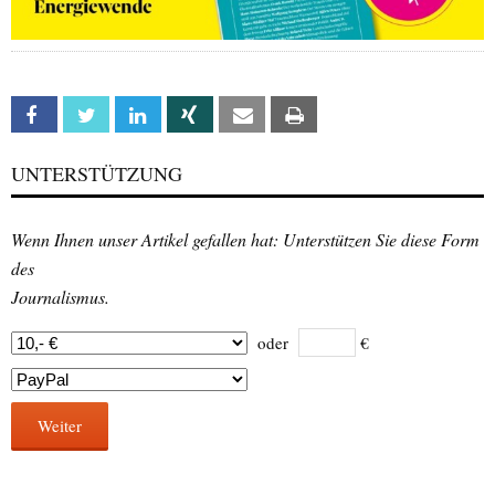
Facebook
Twitter
Linkedin
Xing
Email
Print
UNTERSTÜTZUNG
Wenn Ihnen unser Artikel gefallen hat: Unterstützen Sie diese Form
des
Journalismus.
oder
€
Weiter