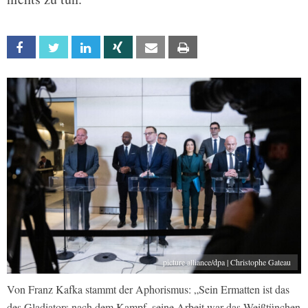
Facebook
Twitter
Linkedin
Xing
Email
Print
picture alliance/dpa | Christophe Gateau
Von Franz Kafka stammt der Aphorismus: „Sein Ermatten ist das
des Gladiators nach dem Kampf, seine Arbeit war das Weißtünchen