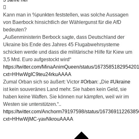
Kann man in %punkten feststellen, was solche Aussagen
von Baerbock hinsichtlich der Wählergunst für die AfD
bedeuten?
„Außenministerin Berbock sagte, dass Deutschland der
Ukraine bis Ende des Jahres 45 Flugabwehrsysteme
schicken werde und dass die militärische Hilfe für Kiew um
3,5 Mrd. Euro aufgestockt wird“
https://twitter.com/MinaAnimQueen/status/167358518295420
cxt=HHwWgIC9teu24rkuAAAA
Zumal Orban sich so äußert: Victor
#Orban
: „Die
#Ukraine
ist kein souveränes Land mehr. Sie haben kein Geld, sie
haben keine Waffen. Sie können nur kämpfen, weil wir im
Westen sie unterstützen.“..
https://twitter.com/Anchorm79197598/status/1673691122638
cxt=HHwWjMC-yavNkrouAAAA