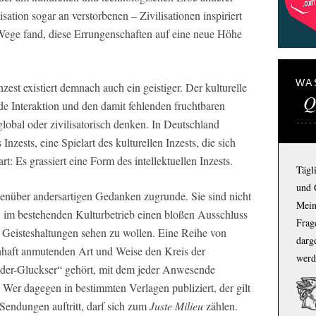
sation sogar an verstorbenen – Zivilisationen inspiriert
 Wege fand, diese Errungenschaften auf eine neue Höhe
WA
est existiert demnach auch ein geistiger. Der kulturelle
Q
de Interaktion und den damit fehlenden fruchtbaren
lobal oder zivilisatorisch denken. In Deutschland
nzests, eine Spielart des kulturellen Inzests, die sich
t: Es grassiert eine Form des intellektuellen Inzests.
Tägl
und 
genüber andersartigen Gedanken zugrunde. Sie sind nicht
Mein
h, im bestehenden Kulturbetrieb einen bloßen Ausschluss
Frage
er Geisteshaltungen sehen zu wollen. Eine Reihe von
darg
nhaft anmutenden Art und Weise den Kreis der
werd
der-Gluckser“ gehört, mit dem jeder Anwesende
. Wer dagegen in bestimmten Verlagen publiziert, der gilt
 Sendungen auftritt, darf sich zum
Juste Milieu
zählen.