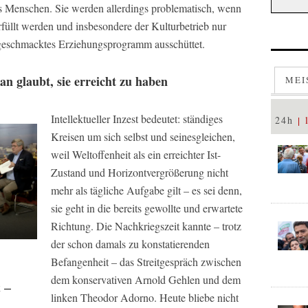
es Menschen. Sie werden allerdings problematisch, wenn
rfüllt werden und insbesondere der Kulturbetrieb nur
geschmacktes Erziehungsprogramm ausschüttet.
n glaubt, sie erreicht zu haben
MEI
Intellektueller Inzest bedeutet: ständiges
24h
Kreisen um sich selbst und seinesgleichen,
weil Weltoffenheit als ein erreichter Ist-
Zustand und Horizontvergrößerung nicht
mehr als tägliche Aufgabe gilt – es sei denn,
sie geht in die bereits gewollte und erwartete
Richtung. Die Nachkriegszeit kannte – trotz
der schon damals zu konstatierenden
Befangenheit – das Streitgespräch zwischen
dem konservativen Arnold Gehlen und dem
 –
linken Theodor Adorno. Heute bliebe nicht