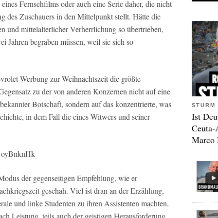
eines Fernsehfilms oder auch eine Serie daher, die nicht
g des Zuschauers in den Mittelpunkt stellt. Hätte die
und mittelalterlicher Verherrlichung so übertrieben,
i Jahren begraben müssen, weil sie sich so
vrolet-Werbung zur Weihnachtszeit die größte
 Gegensatz zu der von anderen Konzernen nicht auf eine
tbekannter Botschaft, sondern auf das konzentrierte, was
STURM 
Ist Deu
hichte, in dem Fall die eines Witwers und seiner
Ceuta-
Marco 
4-oyBnknHk
 Modus der gegenseitigen Empfehlung, wie er
achkriegszeit geschah. Viel ist dran an der Erzählung,
erale und linke Studenten zu ihren Assistenten machten,
ach Leistung, teils auch der geistigen Herausforderung.