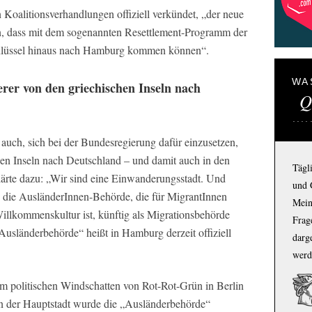
 Koalitionsverhandlungen offiziell verkündet, „der neue
en, dass mit dem sogenannten Resettlement-Programm der
hlüssel hinaus nach Hamburg kommen können“.
WA
r von den griechischen Inseln nach
Q
auch, sich bei der Bundesregierung dafür einzusetzen,
en Inseln nach Deutschland – und damit auch in den
Tägl
ärte dazu: „Wir sind eine Einwanderungsstadt. Und
und 
s die AusländerInnen-Behörde, die für MigrantInnen
Mein
Willkommenskultur ist, künftig als Migrationsbehörde
Frage
Ausländerbehörde“ heißt in Hamburg derzeit offiziell
darg
werd
m politischen Windschatten von Rot-Rot-Grün in Berlin
In der Hauptstadt wurde die „Ausländerbehörde“