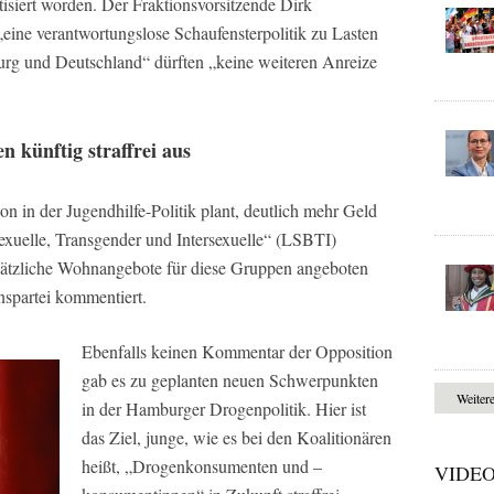
tisiert worden. Der Fraktionsvorsitzende Dirk
ine verantwortungslose Schaufensterpolitik zu Lasten
urg und Deutschland“ dürften „keine weiteren Anreize
 künftig straffrei aus
on in der Jugendhilfe-Politik plant, deutlich mehr Geld
exuelle, Transgender und Intersexuelle“ (LSBTI)
usätzliche Wohnangebote für diese Gruppen angeboten
nspartei kommentiert.
Ebenfalls keinen Kommentar der Opposition
gab es zu geplanten neuen Schwerpunkten
Weiter
in der Hamburger Drogenpolitik. Hier ist
das Ziel, junge, wie es bei den Koalitionären
heißt, „Drogenkonsumenten und –
VIDE