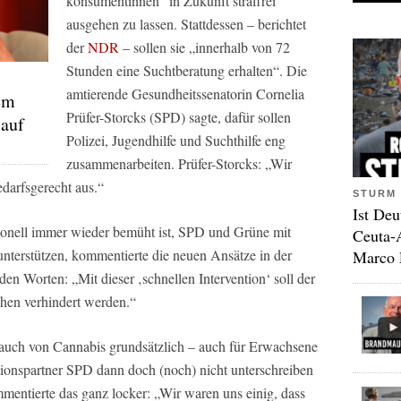
konsumentinnen“ in Zukunft straffrei
ausgehen zu lassen. Stattdessen – berichtet
der
NDR
– sollen sie „innerhalb von 72
Stunden eine Suchtberatung erhalten“. Die
amtierende Gesundheitssenatorin Cornelia
nem
Prüfer-Storcks (SPD) sagte, dafür sollen
 auf
Polizei, Jugendhilfe und Suchthilfe eng
zusammenarbeiten. Prüfer-Storcks: „Wir
edarfsgerecht aus.“
STURM 
Ist Deu
itionell immer wieder bemüht ist, SPD und Grüne mit
Ceuta-
 unterstützen, kommentierte die neuen Ansätze in der
Marco 
en Worten: „Mit dieser ‚schnellen Intervention‘ soll der
hen verhindert werden.“
rauch von Cannabis grundsätzlich – auch für Erwachsene
litionspartner SPD dann doch (noch) nicht unterschreiben
mentierte das ganz locker: „Wir waren uns einig, dass