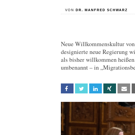
VON
DR. MANFRED SCHWARZ
Neue Willkommenskultur von 
designierte neue Regierung w
als bisher willkommen heißen
umbenannt – in „Migrationsb
Facebook
Twitter
Linkedin
Xing
Em