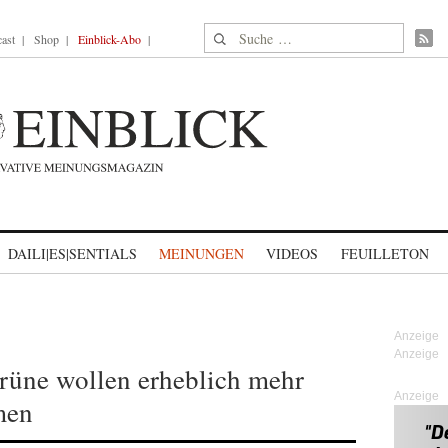
Suche nach:
ast
Shop
Einblick-Abo
DAILI|ES|SENTIALS
MEINUNGEN
VIDEOS
FEUILLETON
üne wollen erheblich mehr
Anzeige
men