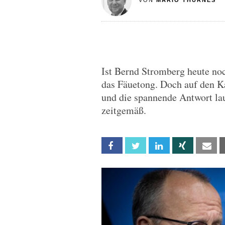
VON
MARIO THURNES
Ist Bernd Stromberg heute no
das Fäuetong. Doch auf den Ka
und die spannende Antwort laut
zeitgemäß.
Facebook
Twitter
Linkedin
Xing
Em