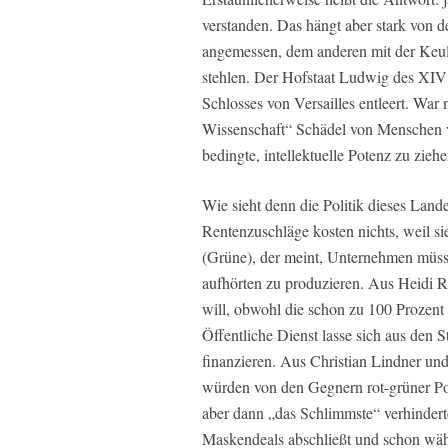
verstanden. Das hängt aber stark von d
angemessen, dem anderen mit der Keul
stehlen. Der Hofstaat Ludwig des XIV
Schlosses von Versailles entleert. War
Wissenschaft“ Schädel von Menschen v
bedingte, intellektuelle Potenz zu zieh
Wie sieht denn die Politik dieses Lande
Rentenzuschläge kosten nichts, weil s
(Grüne), der meint, Unternehmen müsste
aufhörten zu produzieren. Aus Heidi R
will, obwohl die schon zu 100 Prozent 
Öffentliche Dienst lasse sich aus den S
finanzieren. Aus Christian Lindner u
würden von den Gegnern rot-grüner Pol
aber dann „das Schlimmste“ verhinder
Maskendeals abschließt und schon wäh