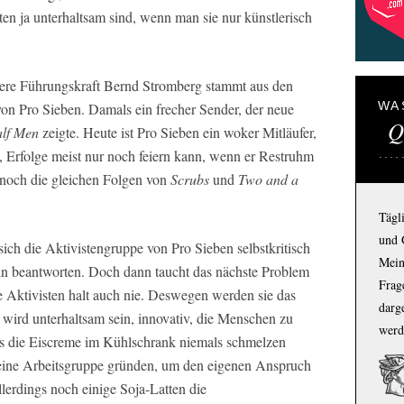
en ja unterhaltsam sind, wenn man sie nur künstlerisch
ere Führungskraft Bernd Stromberg stammt aus den
WA
on Pro Sieben. Damals ein frecher Sender, der neue
Q
alf Men
zeigte. Heute ist Pro Sieben ein woker Mitläufer,
t, Erfolge meist nur noch feiern kann, wenn er Restruhm
 noch die gleichen Folgen von
Scrubs
und
Two and a
Tägl
und 
sich die Aktivistengruppe von Pro Sieben selbstkritisch
Mein
in beantworten. Doch dann taucht das nächste Problem
Frage
e Aktivisten halt auch nie. Deswegen werden sie das
darg
s wird unterhaltsam sein, innovativ, die Menschen zu
werd
s die Eiscreme im Kühlschrank niemals schmelzen
 eine Arbeitsgruppe gründen, um den eigenen Anspruch
allerdings noch einige Soja-Latten die