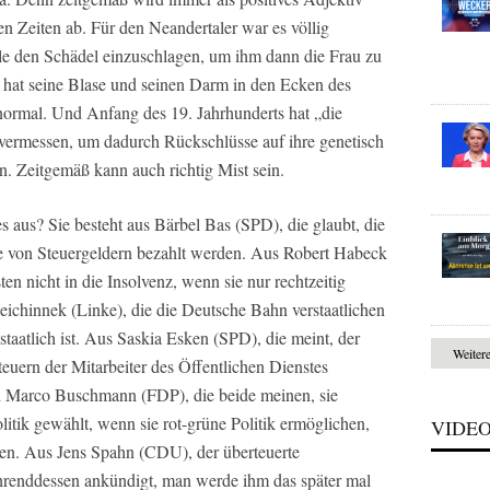
en Zeiten ab. Für den Neandertaler war es völlig
e den Schädel einzuschlagen, um ihm dann die Frau zu
 hat seine Blase und seinen Darm in den Ecken des
 normal. Und Anfang des 19. Jahrhunderts hat „die
ermessen, um dadurch Rückschlüsse auf ihre genetisch
en. Zeitgemäß kann auch richtig Mist sein.
s aus? Sie besteht aus Bärbel Bas (SPD), die glaubt, die
ie von Steuergeldern bezahlt werden. Aus Robert Habeck
n nicht in die Insolvenz, wenn sie nur rechtzeitig
eichinnek (Linke), die die Deutsche Bahn verstaatlichen
staatlich ist. Aus Saskia Esken (SPD), die meint, der
Weiter
teuern der Mitarbeiter des Öffentlichen Dienstes
nd Marco Buschmann (FDP), die beide meinen, sie
itik gewählt, wenn sie rot-grüne Politik ermöglichen,
VIDE
ten. Aus Jens Spahn (CDU), der überteuerte
renddessen ankündigt, man werde ihm das später mal