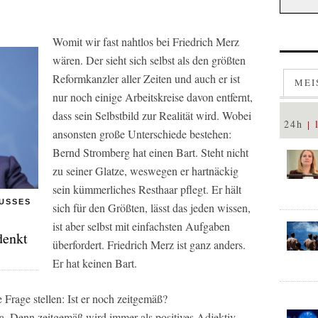
Womit wir fast nahtlos bei Friedrich Merz
wären. Der sieht sich selbst als den größten
Reformkanzler aller Zeiten und auch er ist
MEI
nur noch einige Arbeitskreise davon entfernt,
dass sein Selbstbild zur Realität wird. Wobei
24h
ansonsten große Unterschiede bestehen:
Bernd Stromberg hat einen Bart. Steht nicht
zu seiner Glatze, weswegen er hartnäckig
sein kümmerliches Resthaar pflegt. Er hält
USSES
sich für den Größten, lässt das jeden wissen,
ist aber selbst mit einfachsten Aufgaben
denkt
überfordert. Friedrich Merz ist ganz anders.
Er hat keinen Bart.
 Frage stellen: Ist er noch zeitgemäß?
ja. Denn zeitgemäß wird immer als positives Adjektiv