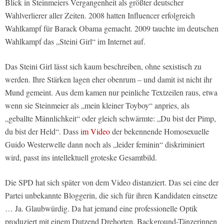
Blick in Steinmeiers Vergangenheit als größter deutscher
Wahlverlierer aller Zeiten. 2008 hatten Influencer erfolgreich
Wahlkampf für Barack Obama gemacht. 2009 tauchte im deutschen
Wahlkampf das „Steini Girl“ im Internet auf.
Das Steini Girl lässt sich kaum beschreiben, ohne sexistisch zu
werden. Ihre Stärken lagen eher obenrum – und damit ist nicht ihr
Mund gemeint. Aus dem kamen nur peinliche Textzeilen raus, etwa
wenn sie Steinmeier als „mein kleiner Toyboy“ anpries, als
„geballte Männlichkeit“ oder gleich schwärmte: „Du bist der Pimp,
du bist der Held“. Dass i
m Video
der bekennende Homosexuelle
Guido Westerwelle dann noch als „leider feminin“ diskriminiert
wird, passt ins intellektuell groteske Gesamtbild.
Die SPD hat sich später von dem Video distanziert. Das sei eine der
Partei unbekannte Bloggerin, die sich für ihren Kandidaten einsetze
… Ja. Glaubwürdig. Da hat jemand eine professionelle Optik
produziert mit einem Dutzend Drehorten, Background-Tänzerinnen