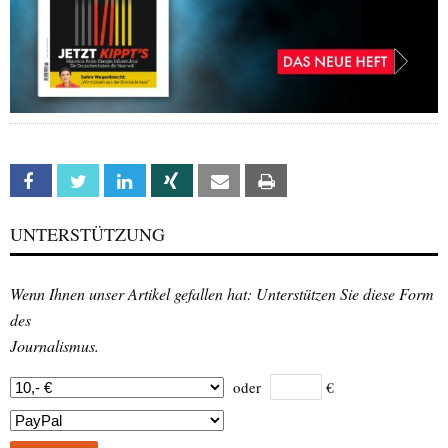
Facebook
Twitter
Linkedin
Xing
Email
Print
UNTERSTÜTZUNG
Wenn Ihnen unser Artikel gefallen hat: Unterstützen Sie diese Form
des
Journalismus.
oder
€