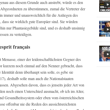
genau aus diesem Grunde auch anstrebt, würde es den
n Abgeordneten zu überstimmen, zumal die Vertreter der
in immer und unausweichlich für die Anliegen des
dass sie wirklich gute Europäer sind. Sie würden
hin nur Phantasiegebilde sind, und es deshalb unsinnig
ressen zu verteidigen.
prit français
rt Menasse, einer der leidenschaftlichsten Gegner des
vor kurzem noch einmal auf den Nenner gebracht, dass
 Identität denn überhaupt sein solle, es gebe sie
17), deshalb solle man auch die Nationalstaaten
assen. Abgesehen davon, dass es jenseits jeder Art von
ilen noch einen Unterschied ausmacht, ob ich im Alter,
und Gesundheitssystem oder eben vom österreichischen
se offenbar nie die Reden des aussichtsreichsten