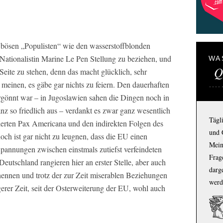
e bösen „Populisten“ wie den wasserstoffblonden
 Nationalistin Marine Le Pen Stellung zu beziehen, und
WA
Q
Seite zu stehen, denn das macht glücklich, sehr
meinen, es gäbe gar nichts zu feiern. Den dauerhaften
rgönnt war – in Jugoslawien sahen die Dingen noch in
nz so friedlich aus – verdankt es zwar ganz wesentlich
Tägl
erten Pax Americana und den indirekten Folgen des
und 
och ist gar nicht zu leugnen, dass die EU einen
Mein
annungen zwischen einstmals zutiefst verfeindeten
Frage
Deutschland rangieren hier an erster Stelle, aber auch
darg
nennen und trotz der zur Zeit miserablen Beziehungen
werd
erer Zeit, seit der Osterweiterung der EU, wohl auch