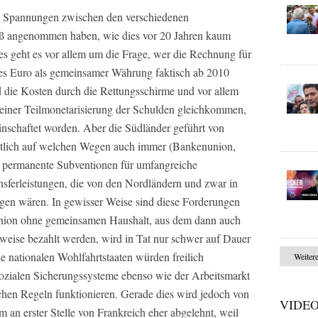
 die Spannungen zwischen den verschiedenen
aß angenommen haben, wie dies vor 20 Jahren kaum
es geht es vor allem um die Frage, wer die Rechnung für
es Euro als gemeinsamer Währung faktisch ab 2010
nd die Kosten durch die Rettungsschirme und vor allem
 einer Teilmonetarisierung der Schulden gleichkommen,
einschaftet worden. Aber die Südländer geführt von
tztlich auf welchen Wegen auch immer (Bankenunion,
, permanente Subventionen für umfangreiche
nsferleistungen, die von den Nordländern und zwar in
ingen wären. In gewisser Weise sind diese Forderungen
union ohne gemeinsamen Haushalt, aus dem dann auch
ilweise bezahlt werden, wird in Tat nur schwer auf Dauer
e nationalen Wohlfahrtstaaten würden freilich
Weiter
sozialen Sicherungssysteme ebenso wie der Arbeitsmarkt
ichen Regeln funktionieren. Gerade dies wird jedoch von
VIDE
an erster Stelle von Frankreich eher abgelehnt, weil