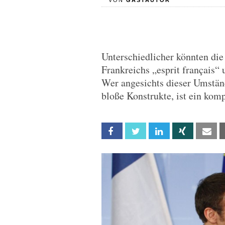
VON
GASTAUTOR
Unterschiedlicher könnten die p
Frankreichs „esprit français“
Wer angesichts dieser Umstän
bloße Konstrukte, ist ein komp
Facebook
Twitter
Linkedin
Xing
Em