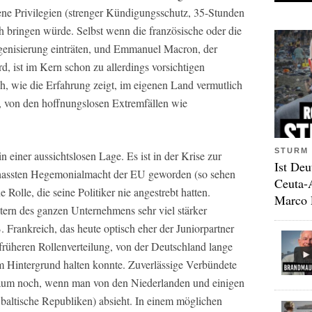
ene Privilegien (strenger Kündigungsschutz, 35-Stunden
h bringen würde. Selbst wenn die französische oder die
genisierung einträten, und Emmanuel Macron, der
d, ist im Kern schon zu allerdings vorsichtigen
h, wie die Erfahrung zeigt, im eigenen Land vermutlich
en, von den hoffnungslosen Extremfällen wie
STURM 
 einer aussichtslosen Lage. Es ist in der Krise zur
Ist Deu
erhassten Hegemonialmacht der EU geworden (so sehen
Ceuta-
 Rolle, die seine Politiker nie angestrebt hatten.
Marco 
tern des ganzen Unternehmens sehr viel stärker
. Frankreich, das heute optisch eher der Juniorpartner
früheren Rollenverteilung, von der Deutschland lange
 im Hintergrund halten konnte. Zuverlässige Verbündete
kaum noch, wenn man von den Niederlanden und einigen
 baltische Republiken) absieht. In einem möglichen