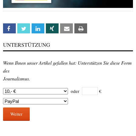
Facebook
Twitter
Linkedin
Xing
Email
Print
UNTERSTÜTZUNG
Wenn Ihnen unser Artikel gefallen hat: Unterstützen Sie diese Form
des
Journalismus.
oder
€
Weiter