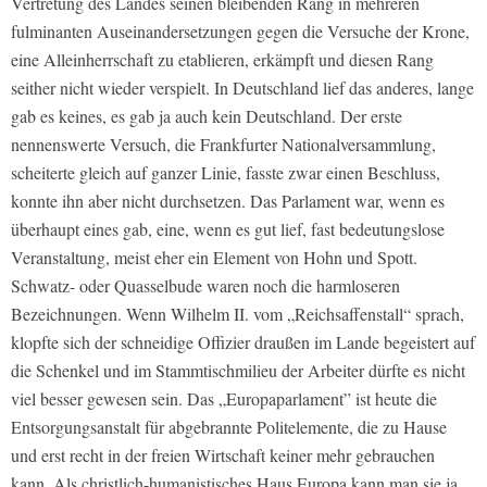
Vertretung des Landes seinen bleibenden Rang in mehreren
fulminanten Auseinandersetzungen gegen die Versuche der Krone,
eine Alleinherrschaft zu etablieren, erkämpft und diesen Rang
seither nicht wieder verspielt. In Deutschland lief das anderes, lange
gab es keines, es gab ja auch kein Deutschland. Der erste
nennenswerte Versuch, die Frankfurter Nationalversammlung,
scheiterte gleich auf ganzer Linie, fasste zwar einen Beschluss,
konnte ihn aber nicht durchsetzen. Das Parlament war, wenn es
überhaupt eines gab, eine, wenn es gut lief, fast bedeutungslose
Veranstaltung, meist eher ein Element von Hohn und Spott.
Schwatz- oder Quasselbude waren noch die harmloseren
Bezeichnungen. Wenn Wilhelm II. vom „Reichsaffenstall“ sprach,
klopfte sich der schneidige Offizier draußen im Lande begeistert auf
die Schenkel und im Stammtischmilieu der Arbeiter dürfte es nicht
viel besser gewesen sein. Das „Europaparlament” ist heute die
Entsorgungsanstalt für abgebrannte Politelemente, die zu Hause
und erst recht in der freien Wirtschaft keiner mehr gebrauchen
kann. Als christlich-humanistisches Haus Europa kann man sie ja