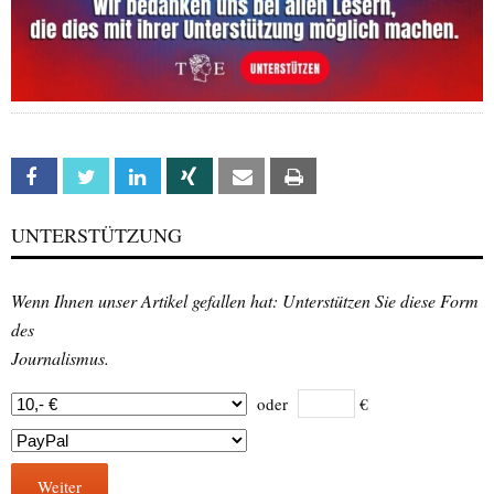
Facebook
Twitter
Linkedin
Xing
Email
Print
UNTERSTÜTZUNG
Wenn Ihnen unser Artikel gefallen hat: Unterstützen Sie diese Form
des
Journalismus.
oder
€
Weiter